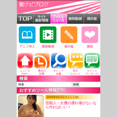
アニメ同人
最新動画
掲示板
風俗
ニュース
過去の
タレント
旬の
コメント
TOPへ
記事
名鑑
コメント
ランキング
検索
おすすめツール情報[PR]
2026年8月1日/コメント(0)
芸能人・女優の濡れ場がないな
ら作ればいい！