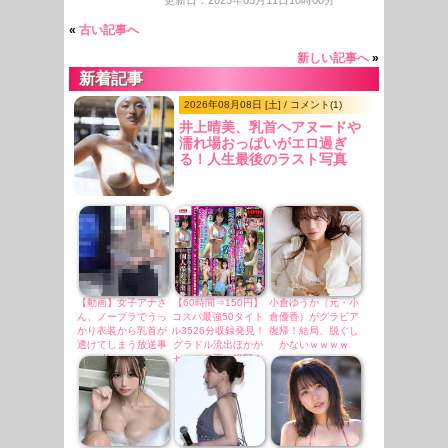
更新日：2023年05月11日10時00分
«
古い記事へ
新しい記事へ
»
新着記事
2026年08月08日 [土] / コメント(1)
井上晴美、乳首ヘアヌードや
濡れ場おっぱいがエロ過ぎ
る！人生最後のラスト写真
集、最高！！
【動画】女子アナさ
【60時間⇒150円】
小倉ゆうか（元・小
ん、ノーブラでうっ
コスパ最強50タイト
倉優香）がグラビア
かり衣装から乳首が
ル3526分収録発見！
復帰！結局、脱ぐし
透けてしまう放送事
グラドル流出ほかが
かないｗｗｗｗ
故ｗｗｗ
セールで更に半額！