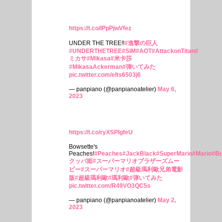
https://t.co/lPpPjwVfez
UNDER THE TREE!!
#進撃の巨人
#UNDERTHETREE
#SiM
#AOT
#AttackonTitan
#
ミカサ
#Mikasa
#米卡莎
#MikasaAckerman
#弾いてみた
pic.twitter.com/eIts6503j6
— panpiano (@panpianoatelier)
May 6,
2023
https://t.co/ryXSPIgfeU
Bowsette's
Peaches!
#Peaches
#JackBlack
#SuperMario
#Mario
#Bo
クッパ姫
#スーパーマリオブラザーズムー
ビー
#スーパーマリオ
#超級瑪利歐兄弟電影
版
#超級瑪利歐
#瑪利歐
#弾いてみた
pic.twitter.com/R49VO3QC5s
— panpiano (@panpianoatelier)
May 2,
2023