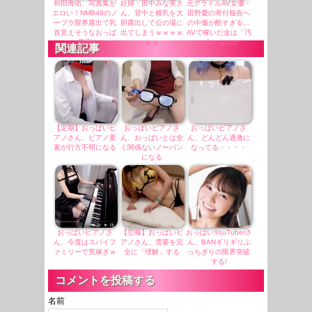
和田海佑、写真集が
妊婦・田中みな実さ
元グラドルAV女優・
エロい！NMB48のノ
ん、背中と横乳を大
田野憂の寄付報告へ
ーブラ限界露出で乳
胆露出して公の場に
の中傷が酷すぎる…
首見えそうなおっぱ
出てしまうｗｗｗｗ
AVで稼いだ金は「汚
い、最高！！
ｗｗ
い金」なのか
関連記事
【定期】おっぱいピ
おっぱいピアノさ
おっぱいピアノさ
アノさん、ピアノ要
ん、おっぱいとは全
ん、どんどん過激に
素が行方不明になる
く関係ないノーパン
なってる・・・・
になる
おっぱいピアノさ
【悲報】おっぱいピ
おっぱいYouTuberさ
ん、今度はスパイフ
アノさん、需要を完
ん、BANギリギリぶ
ァミリーで荒稼ぎｗ
全に「理解」する
っちぎりの限界突破
する!
コメントを投稿する
名前