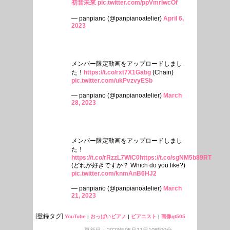
初音未來
pic.twitter.com/ppVmrlwcOf
— panpiano (@panpianoatelier)
April 6,
2023
メンバー限定動画をアップロードしまし
た！
https://t.co/rxt7X1Gabg
(Chain)
pic.twitter.com/ukPvzvyESb
— panpiano (@panpianoatelier)
March
28, 2023
メンバー限定動画をアップロードしまし
た！
https://t.co/rRzzL7WiC0
https://t.co/sgNM5b89RT
(どれが好きですか？ Which do you like?)
pic.twitter.com/knmAnB6HJ2
— panpiano (@panpianoatelier)
March
21, 2023
[登録タグ]
YouTube
|
おっぱいピアノ
|
ピアニスト
|
画像gt505