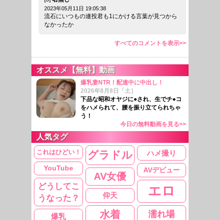
2023年05月11日 19:05:38
流石にいつもの連投君も1にかける言葉が見つから
なかったか
すべてのコメントを表示>>
オススメ【無料】動画
爆乳妻NTR！配達中に中出し！
2026年8月8日「土］
下品な昭和オヤジに●され、生でチ●コ
をハメられて、腰を振り立てられちゃ
う！
今日の無料動画を見る>>
人気タグ
これはひどい！
ハメ撮り
グラドル
YouTube
AVデビュー
AV女優
どうしてこ
エロ
仰天
うなった？
水着
濡れ場
爆乳