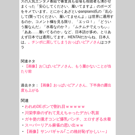
スの人気エンタメ番組で審査員も会場も視聴者も沸かせ
まくった「安心してください、履いてますよ」のポーズ
をキメています。とにかくあざといpanpiano氏の「乱心
して(襲って)ください、履いてませんよ」は世界に通用す
るのか。コメント欄を見る限り、「エッロ！」「どうい
う服なんだ」「水着なのか？」「ムチムチでえっちぃ」
「ああ……履いてるのか」など、日本語が多め。とりあ
えず日本では通用してます。HENTAIだからね、日本人
は。
。チンポに屈してしまうおっぱいピアノさん
はコチ
ラ
関連ネタ
・
【画像】お〇ぱいピアノさん、もう履かないことが当
たり前
過去ネタ：
【画像】おっぱいピアノさん、下半身の露出
度も上がる