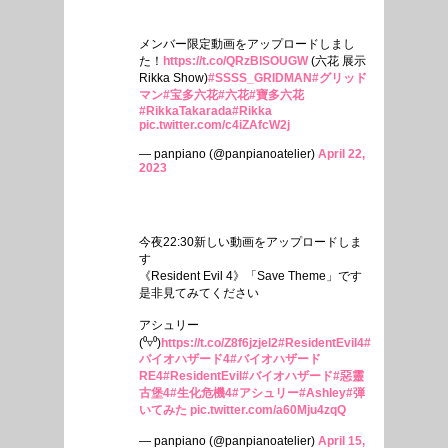
メンバー限定動画をアップロードしまし
た！
https://t.co/QRzBlSOUGW
(六花 展示
Rikka Show)
#SSSS_GRIDMAN
#グリッド
マン
#宝多六花
#六花
#寶多六花
#RikkaTakarada
#Rikka
pic.twitter.com/c4iZAfcW2j
— panpiano (@panpianoatelier)
April 22,
2023
今夜22:30新しい動画をアップロードしま
す
《Resident Evil 4》「Save Theme」です
是非見てみてください
アシュリー
(⁰▿⁰)
https://t.co/Z8f6jzjel2
#ResidentEvil4
#
バイオハザード4
#バイオハザード
RE4
#ResidentEvil
#バイオハザード
#惡靈
古堡4
#生化危機4
#アシュリー
#Ashley
#弾
いてみた
pic.twitter.com/a60Mju4zqQ
— panpiano (@panpianoatelier)
April 15,