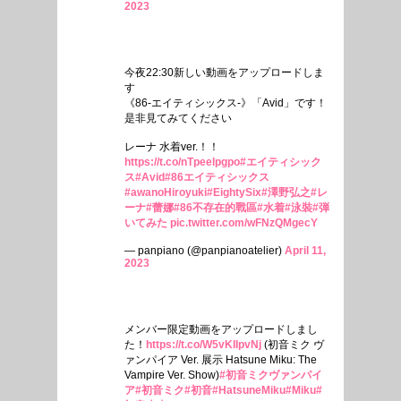
2023
今夜22:30新しい動画をアップロードしま
す
《86-エイティシックス-》「Avid」です！
是非見てみてください
レーナ 水着ver.！！
https://t.co/nTpeelpgpo
#エイティシック
ス
#Avid
#86エイティシックス
#awanoHiroyuki
#EightySix
#澤野弘之
#レ
ーナ
#蕾娜
#86不存在的戰區
#水着
#泳裝
#弾
いてみた
pic.twitter.com/wFNzQMgecY
— panpiano (@panpianoatelier)
April 11,
2023
メンバー限定動画をアップロードしまし
た！
https://t.co/W5vKIIpvNj
(初音ミク ヴ
ァンパイア Ver. 展示 Hatsune Miku: The
Vampire Ver. Show)
#初音ミクヴァンパイ
ア
#初音ミク
#初音
#HatsuneMiku
#Miku
#