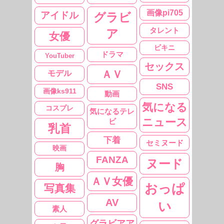
画像pi705
アイドル
グラビ
タレント
ア
女優
ビキニ
ドラマ
YouTuber
セックス
ＡＶ
モデル
SNS
画像ks911
動画
気になる
コスプレ
気になるテレ
ニュース
ビ
乳首
下着
セミヌード
映画
FANZA
ヌード
胸
ＡＶ女優
おっぱ
写真集
AV
い
素人
グラビアア