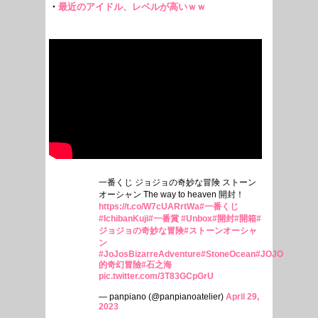
一番くじ ジョジョの奇妙な冒険 ストーン
オーシャン The way to heaven 開封！
https://t.co/W7cUARrtWa
#一番くじ
#IchibanKuji
#一番賞
#Unbox
#開封
#開箱
#
ジョジョの奇妙な冒険
#ストーンオーシャ
ン
#JoJosBizarreAdventure
#StoneOcean
#JOJO
的奇幻冒險
#石之海
pic.twitter.com/3T83GCpGrU
— panpiano (@panpianoatelier)
April 29,
2023