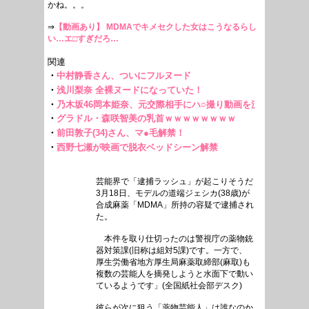
かね。。。
⇒
【動画あり】 MDMAでキメセクした女はこうなるらし
い…エ□すぎだろ…
芸能界で「逮捕ラッシュ」が起こりそうだ
3月18日、モデルの道端ジェシカ(38歳)が
合成麻薬「MDMA」所持の容疑で逮捕され
た。
本件を取り仕切ったのは警視庁の薬物銃
器対策課(旧称は組対5課)です。一方で、
厚生労働省地方厚生局麻薬取締部(麻取)も
複数の芸能人を摘発しようと水面下で動い
ているようです」(全国紙社会部デスク)
彼らが次に狙う「薬物芸能人」は誰なのか