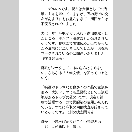
「モデルのAです。現在は女優としての活
動に主軸を置いていますが、夜の街での交
友があまりにもお盛んすぎて、周囲からは
不安視されていました。
実は、昨年麻取がガサ入れ（家宅捜索）し
たところ、ポンプ（注射器）が発見された
そうです。尿検査で陽性反応が出なかった
ため逮捕には至りませんでしたが、現在も
マークされているのは間違いありません」
（捜査関係者）
麻取がマークしているのはAだけではな
い。さらなる「大物女優」を狙っていると
いう。
「映画やドラマなど数多くの作品で主演を
務め、大河ドラマにも重要役として出演経
験があるトップ女優のBです。現在も第一
線で活躍する一方で覚醒剤の使用が疑われ
ている。すでに麻取の内偵捜査が始まって
いるそうです」（別の捜査関係者）
輝かしい部分ばかりが目立つ芸能界の
「影」は想像以上に濃い。