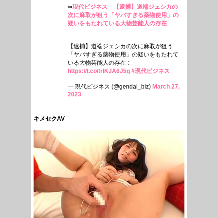
⇒
現代ビジネス 【逮捕】道端ジェシカの
次に麻取が狙う「ヤバすぎる薬物使用」の
疑いをもたれている大物芸能人の存在
【逮捕】道端ジェシカの次に麻取が狙う
「ヤバすぎる薬物使用」の疑いをもたれて
いる大物芸能人の存在 :
https://t.co/trlKJA6J5q
#現代ビジネス
— 現代ビジネス (@gendai_biz)
March 27,
2023
キメセクAV