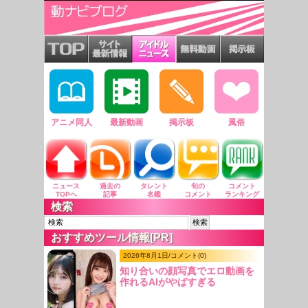
アニメ同人
最新動画
掲示板
風俗
ニュース
過去の
タレント
旬の
コメント
TOPへ
記事
名鑑
コメント
ランキング
検索
おすすめツール情報[PR]
2026年8月1日/コメント(0)
知り合いの顔写真でエロ動画を
作れるAIがやばすぎる