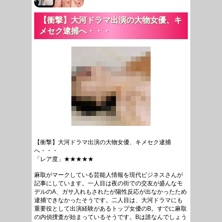
【衝撃】大河ドラマ出演の大物女優、キ
メセク逮捕へ・・・
【衝撃】大河ドラマ出演の大物女優、キメセク逮捕
へ・・・
「レア度」★★★★★
麻取がマークしている芸能人情報を現代ビジネスさんが
記事にしています。一人目は夜の街での交友が盛んなモ
デルのA、ガサ入れもされたが陽性反応が出なかったため
逮捕できなかったそうです。二人目は、大河ドラマにも
重要役として出演経験があるトップ女優のB。すでに麻取
の内偵捜査が始まっているそうです。Bは誰なんでしょう