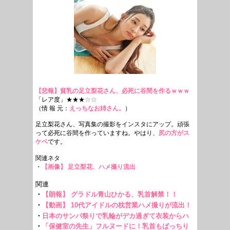
【悲報】貧乳の足立梨花さん、必死に谷間を作るｗｗｗ
「レア度」★★★
☆☆
（情 報 元：
えっちなお姉さん。
）
足立梨花さん、写真集の撮影をインスタにアップ。頑張
って必死に谷間を作っていますね。やはり、
尻の方がス
ケベ
です。
関連ネタ
・
【画像】 足立梨花、ハメ撮り流出