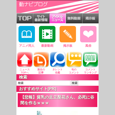
アニメ同人
最新動画
掲示板
風俗
ニュース
過去の
タレント
旬の
コメント
TOPへ
記事
名鑑
コメント
ランキング
検索
おすすめサイト[PR]
【悲報】貧乳の足立梨花さん、必死に谷
間を作るｗｗｗ