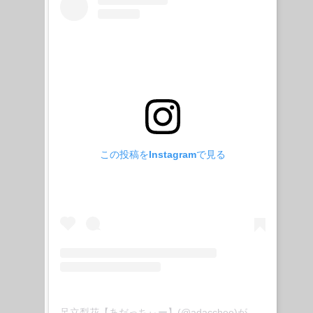
この投稿をInstagramで見る
足立梨花【あだっちぃー】(@adacchee)がシェアした投稿