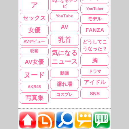
気になるテレ
ア
ビ
YouTuber
YouTube
セックス
モデル
AV
女優
FANZA
乳首
どうしてこ
AVデビュー
うなった？
映画
気になる
胸
ニュース
AV女優
ドラマ
動画
ヌード
アイドル
濡れ場
AKB48
SNS
コスプレ
写真集