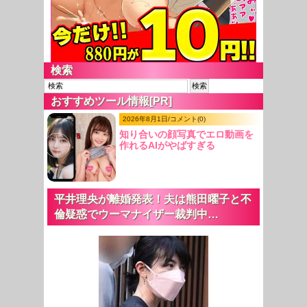
検索
おすすめツール情報[PR]
2026年8月1日/コメント(0)
知り合いの顔写真でエロ動画を
作れるAIがやばすぎる
平井理央が離婚発表！夫は熊田曜子と不
倫疑惑でウーマナイザー裁判中…