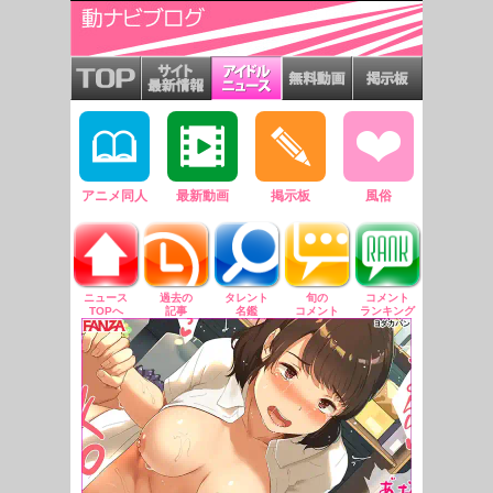
アニメ同人
最新動画
掲示板
風俗
ニュース
過去の
タレント
旬の
コメント
TOPへ
記事
名鑑
コメント
ランキング