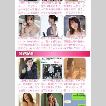
【動画】女子アナさ
【60時間⇒150円】
小倉ゆうか（元・小
ん、ノーブラでうっ
コスパ最強50タイト
倉優香）がグラビア
かり衣装から乳首が
ル3526分収録発見！
復帰！結局、脱ぐし
透けてしまう放送事
グラドル流出ほかが
かないｗｗｗｗ
故ｗｗｗ
セールで更に半額！
和田海佑、写真集が
妊婦・田中みな実さ
元グラドルAV女優・
エロい！NMB48のノ
ん、背中と横乳を大
田野憂の寄付報告へ
ーブラ限界露出で乳
胆露出して公の場に
の中傷が酷すぎる…
首見えそうなおっぱ
出てしまうｗｗｗｗ
AVで稼いだ金は「汚
い、最高！！
ｗｗ
い金」なのか
関連記事
【悲報】福原愛さ
【FRIDAY砲】那須川
白石麻衣、ヌードや
ん、結局お泊りして
天心、集団でソープ
濡れ場がエロい！乳
たイケメン商社マン
ランド豪優する姿が
首おっぱい、最
と交際スタートｗｗ
激写される・・・コ
高！！「スマホを落
ｗ
ロナ禍なのにと批判
としただけなのに」
殺到・・・
濡れ場レイプ