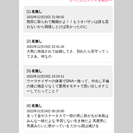
すべてのコメントを表示>>
[1]
名無し
2022年12月23日 21:06:02
熊田に取られて離婚かよ！！もうオバサンは誰も貰
わないから我慢しとけば良かったのに
[2]
名無し
2022年12月23日 22:41:20
大勢に祝福されて結婚してさ、別れたら見守ってっ
てさあ、何なの
[3]
名無し
2022年12月23日 23:24:11
ウーマナイザーの体液でDNA一致って、中出し不倫
の後に物足りなくて愛用オモチャで思い出しオナニ
ーしてたってこと？
[4]
名無し
2022年12月24日 00:20:00
女って金やステータスで一部の男に群がるが末路は
みんな一緒だよな 学習しない生き物だよ 馬鹿男に
馬鹿みたいに群がっている だから国は滅びる