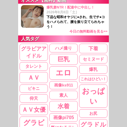
オススメ【無料】動画
爆乳妻NTR！配達中に中出し！
2026年8月8日「土］
下品な昭和オヤジに●され、生でチ●コ
をハメられて、腰を振り立てられちゃ
う！
今日の無料動画を見る>>
人気タグ
グラビアア
ハメ撮り
下着
イドル
巨乳
セミヌード
タレント
爆乳
エロ
ＡＶ
これはひどい！
画像ks911
ビキニ
おっぱ
素人
仰天
い
水着
ＡＶ女優
お尻
画像pi705
グラビ
グラドル