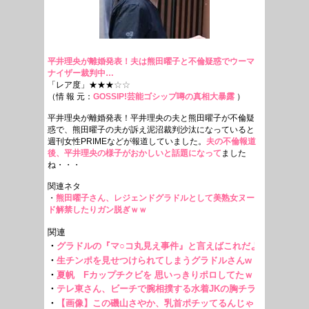
平井理央が離婚発表！夫は熊田曜子と不倫疑惑でウーマ
ナイザー裁判中…
「レア度」★★★
☆☆
（情 報 元：
GOSSIP!芸能ゴシップ噂の真相大暴露
）
平井理央が離婚発表！平井理央の夫と熊田曜子が不倫疑
惑で、熊田曜子の夫が訴え泥沼裁判沙汰になっていると
週刊女性PRIMEなどが報道していました。
夫の不倫報道
後、平井理央の様子がおかしいと話題になって
ました
ね・・・
関連ネタ
・
熊田曜子さん、レジェンドグラドルとして美熟女ヌー
ド解禁したりガン脱ぎｗｗ