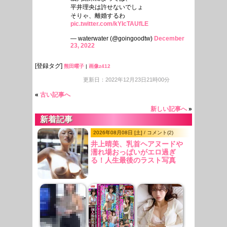
平井理央は許せないでしょ
そりゃ、離婚するわ
pic.twitter.com/kYIcTAUfLE
— waterwater (@goingoodtw)
December
23, 2022
[登録タグ]
熊田曜子
|
画像z412
更新日：2022年12月23日21時00分
«
古い記事へ
新しい記事へ
»
新着記事
2026年08月08日 [土] / コメント(2)
井上晴美、乳首ヘアヌードや
濡れ場おっぱいがエロ過ぎ
る！人生最後のラスト写真
集、最高！！