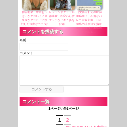
神谷明采、水着おっ
レジェンドグラドル
【文春砲】元AKB篠
ぱいがエロい！ミス
篠崎愛、相変わらず
田麻里子、不倫がバ
東大がグラビアに挑
エッチなビキニ姿を
レて自殺未遂…LINE
戦した理由がコチラβ
披露
流出の流れ弾で指原
莉乃の女性用風俗通
コメントを投稿する
いバレる…
名前
コメント
コメント一覧
1ページ / 全2ページ
1
2