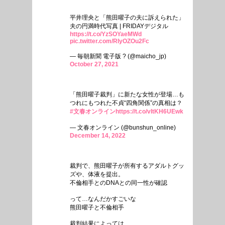
平井理央と「熊田曜子の夫に訴えられた」
夫の円満時代写真 | FRIDAYデジタル
https://t.co/YzSOYaeMWd
pic.twitter.com/RIyOZOu2Fc
— 毎朝新聞 電子版 ? (@maicho_jp)
October 27, 2021
「熊田曜子裁判」に新たな女性が登場…も
つれにもつれた不貞“四角関係”の真相は？
#文春オンライン
https://t.co/vItKH6UEwk
— 文春オンライン (@bunshun_online)
December 14, 2022
裁判で、熊田曜子が所有するアダルトグッ
ズや、体液を提出。
不倫相手とのDNAとの同一性が確認
って…なんだかすごいな
熊田曜子と不倫相手
裁判結果によっては、