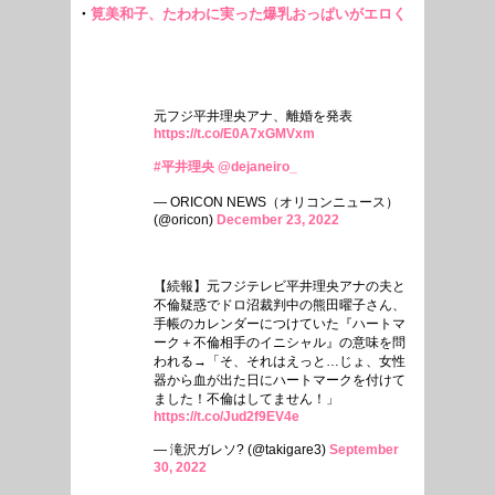
元フジ平井理央アナ、離婚を発表
https://t.co/E0A7xGMVxm
#平井理央
@dejaneiro_
— ORICON NEWS（オリコンニュース）
(@oricon)
December 23, 2022
【続報】元フジテレビ平井理央アナの夫と
不倫疑惑でドロ沼裁判中の熊田曜子さん、
手帳のカレンダーにつけていた『ハートマ
ーク＋不倫相手のイニシャル』の意味を問
われる→「そ、それはえっと…じょ、女性
器から血が出た日にハートマークを付けて
ました！不倫はしてません！」
https://t.co/Jud2f9EV4e
— 滝沢ガレソ? (@takigare3)
September
30, 2022