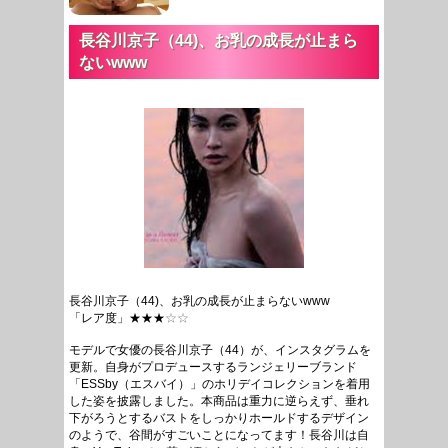
長谷川京子（44)、お乳の成長が止まら
ないwww
長谷川京子（44)、お乳の成長が止まらないwww
「レア度」★★★
☆☆
モデルで女優の長谷川京子（44）が、インスタグラムを
更新。自身がプロデュースするランジェリーブランド
「ESSby（エスバイ）」のホリデイコレクションを着用
した姿を披露しました。本商品は重力に逆らえず、垂れ
下がろうとするバストをしっかりホールドするデザイン
のようで、谷間がすごいことになってます！長谷川は自