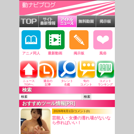
アニメ同人
最新動画
掲示板
風俗
ニュース
過去の
タレント
旬の
コメント
TOPへ
記事
名鑑
コメント
ランキング
検索
おすすめツール情報[PR]
2026年8月1日/コメント(0)
芸能人・女優の濡れ場がないな
ら作ればいい！