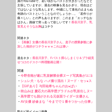
身のYouTubeで、若い頃からバストが大きかったなどと
主張していますが、過去の映像を見るかぎり、現在ほど
ではないような気もします。44歳にして進化の止まらぬ
奇跡のバストということなのでしょうか…。「若作りが
痛々しい」との声もありますが、このまま「エッチなお
ばさん」路線で突っ走って欲しいです！
長谷川京子、乳
首見えそうなお胸
はコチラ
関連ネタ
・
【画像】女優の長谷川京子さん、息子の授業参観に参
加した格好がコチラｗｗｗこれは凄い
過去ネタ：
長谷川京子、Fバスト揺らしまくり＆ブラ紐見
せつけのドスケベ料理動画公開！
動ナビ的イメージ画像