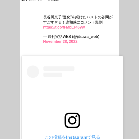
長谷川京子“進化”を続けたバストの谷間が
すごすぎる！違和感にコメント殺到
https://t.co/fFMbEr46yw
— 週刊実話WEB (@jitsuwa_web)
November 28, 2022
この投稿をInstagramで見る