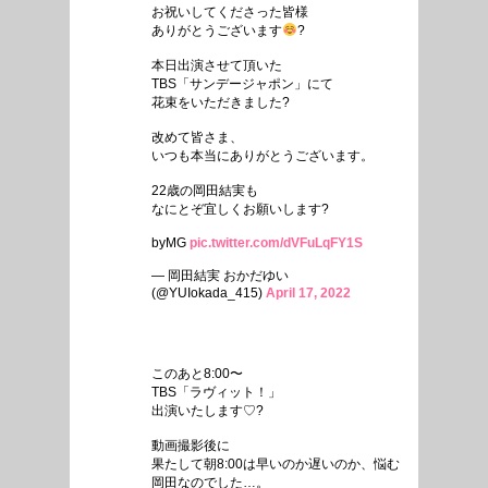
お祝いしてくださった皆様
ありがとうございます
?
本日出演させて頂いた
TBS「サンデージャポン」にて
花束をいただきました?
改めて皆さま、
いつも本当にありがとうございます。
22歳の岡田結実も
なにとぞ宜しくお願いします?
byMG
pic.twitter.com/dVFuLqFY1S
— 岡田結実 おかだゆい
(@YUIokada_415)
April 17, 2022
このあと8:00〜
TBS「ラヴィット！」
出演いたします♡?
動画撮影後に
果たして朝8:00は早いのか遅いのか、悩む
岡田なのでした…。