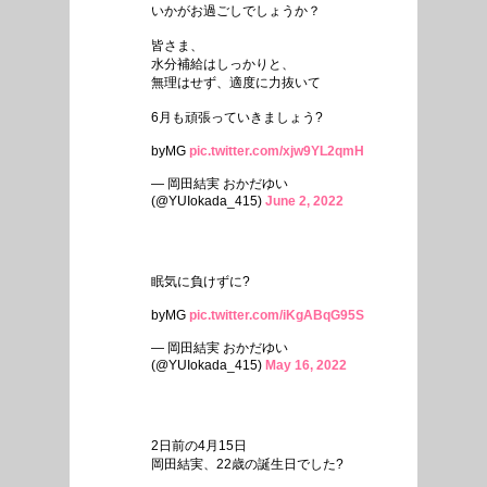
いかがお過ごしでしょうか？
皆さま、
水分補給はしっかりと、
無理はせず、適度に力抜いて
6月も頑張っていきましょう?
byMG
pic.twitter.com/xjw9YL2qmH
— 岡田結実 おかだゆい
(@YUIokada_415)
June 2, 2022
眠気に負けずに?
byMG
pic.twitter.com/iKgABqG95S
— 岡田結実 おかだゆい
(@YUIokada_415)
May 16, 2022
2日前の4月15日
岡田結実、22歳の誕生日でした?