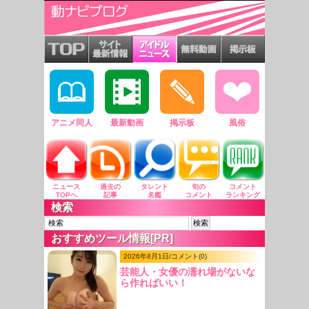
アニメ同人
最新動画
掲示板
風俗
ニュース
過去の
タレント
旬の
コメント
TOPへ
記事
名鑑
コメント
ランキング
検索
おすすめツール情報[PR]
2026年8月1日/コメント(0)
芸能人・女優の濡れ場がないな
ら作ればいい！