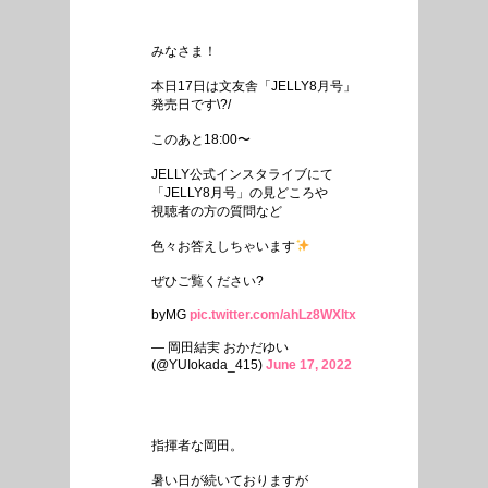
みなさま！
本日17日は文友舎「JELLY8月号」
発売日です\?/
このあと18:00〜
JELLY公式インスタライブにて
「JELLY8月号」の見どころや
視聴者の方の質問など
色々お答えしちゃいます
ぜひご覧ください?
byMG
pic.twitter.com/ahLz8WXltx
— 岡田結実 おかだゆい
(@YUIokada_415)
June 17, 2022
指揮者な岡田。
暑い日が続いておりますが