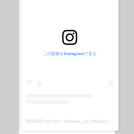
この投稿をInstagramで見る
岡田結実おかだゆい(@okada_yui_official)がシェアした投稿