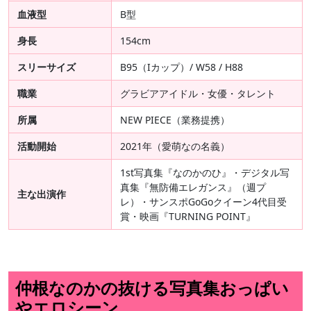
血液型
B型
身長
154cm
スリーサイズ
B95（Iカップ）/ W58 / H88
職業
グラビアアイドル・女優・タレント
所属
NEW PIECE（業務提携）
活動開始
2021年（愛萌なの名義）
1st写真集『なのかのひ』・デジタル写
真集『無防備エレガンス』（週プ
主な出演作
レ）・サンスポGoGoクイーン4代目受
賞・映画『TURNING POINT』
仲根なのかの抜ける写真集おっぱい
やエロシーン