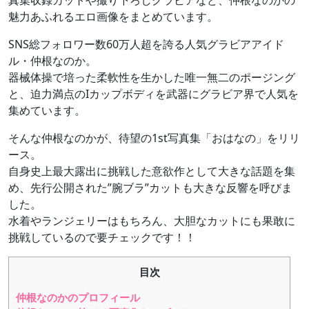
真集収録カットや撮り下ろしグラビアなど、仲根なのかの
魅力あふれるエロ画像をまとめています。
SNS総フォロワー数60万人超を誇る人気グラビアアイド
ル・仲根なのか。
器械体操で培った柔軟性を生かした唯一無二のポージング
と、迫力満点のIカップボディを武器にグラビア界で人気を
集めています。
そんな仲根なのかが、待望の1st写真集「おはなの」をリリ
ース。
自身史上最大露出に挑戦した意欲作として大きな話題を集
め、先行公開された”腕ブラ”カットも大きな反響を呼びま
した。
水着やランジェリーはもちろん、大胆なカットにも果敢に
挑戦しているので要チェックです！！
目次
仲根なのかのプロフィール