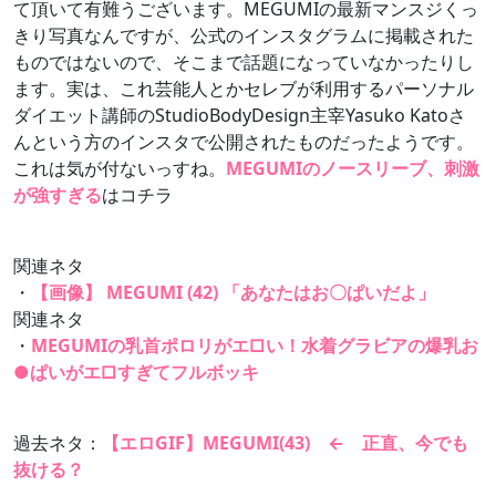
て頂いて有難うございます。MEGUMIの最新マンスジくっ
きり写真なんですが、公式のインスタグラムに掲載された
ものではないので、そこまで話題になっていなかったりし
ます。実は、これ芸能人とかセレブが利用するパーソナル
ダイエット講師のStudioBodyDesign主宰Yasuko Katoさ
んという方のインスタで公開されたものだったようです。
これは気が付ないっすね。
MEGUMIのノースリーブ、刺激
が強すぎる
はコチラ
関連ネタ
・
【画像】 MEGUMI (42) 「あなたはお〇ぱいだよ」
関連ネタ
・
MEGUMIの乳首ポロリがエ□い！水着グラビアの爆乳お
●ぱいがエ□すぎてフルボッキ
過去ネタ：
【エロGIF】MEGUMI(43) ← 正直、今でも
抜ける？