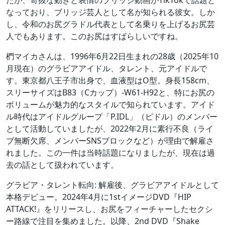
たが、奇抜な動きと表情のブリッジ動画がTikTokで話題と
なっており、ブリッジ芸人として名が知られる彼女。しか
し、令和のお尻グラドル代表として名乗りを上げるお尻芸
人でもあります。このお尻はすばらしいですね。
椚マイカさんは、1996年6月22日生まれの28歳（2025年10
月現在）のグラビアアイドル、タレント、元アイドルで
す。東京都八王子市出身で、血液型はO型。身長158cm、
スリーサイズはB83（Cカップ）-W61-H92と、特にお尻の
ボリュームが魅力的なスタイルで知られています。アイド
ル時代はアイドルグループ「P.IDL」（ピドル）のメンバー
として活動していましたが、2022年2月に素行不良（ライ
ブ無断欠席、メンバーSNSブロックなど）が理由で解雇さ
れました。この一件は当時話題になりましたが、現在は過
去の話として扱われています。
グラビア・タレント転向: 解雇後、グラビアアイドルとして
本格デビュー。2024年4月に1stイメージDVD『HIP
ATTACK!』をリリースし、お尻をフィーチャーしたセクシ
ー路線で注目を集めました。以降、2nd DVD『Shake