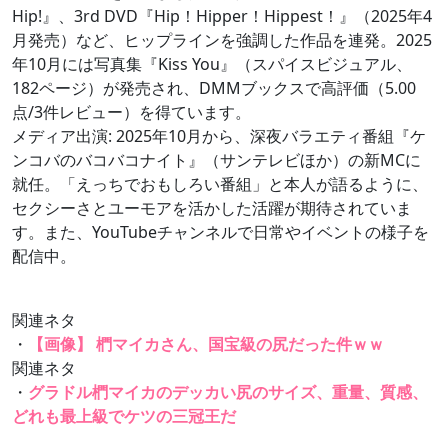
Hip!』、3rd DVD『Hip！Hipper！Hippest！』（2025年4
月発売）など、ヒップラインを強調した作品を連発。2025
年10月には写真集『Kiss You』（スパイスビジュアル、
182ページ）が発売され、DMMブックスで高評価（5.00
点/3件レビュー）を得ています。
メディア出演: 2025年10月から、深夜バラエティ番組『ケ
ンコバのバコバコナイト』（サンテレビほか）の新MCに
就任。「えっちでおもしろい番組」と本人が語るように、
セクシーさとユーモアを活かした活躍が期待されていま
す。また、YouTubeチャンネルで日常やイベントの様子を
配信中。
関連ネタ
・
【画像】 椚マイカさん、国宝級の尻だった件ｗｗ
関連ネタ
・
グラドル椚マイカのデッカい尻のサイズ、重量、質感、
どれも最上級でケツの三冠王だ