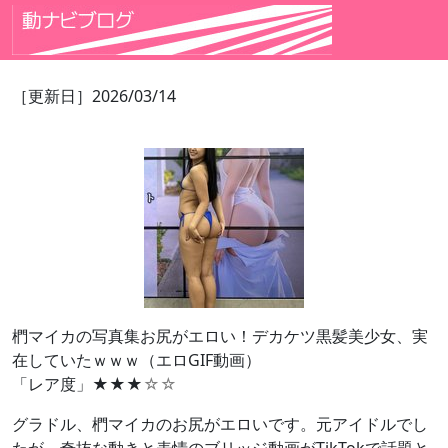
［更新日］2026/03/14
椚マイカの写真集お尻がエロい！デカケツ黒髪美少女、実
在していたｗｗｗ（エロGIF動画）
「レア度」★★★
☆☆
グラドル、椚マイカのお尻がエロいです。元アイドルでし