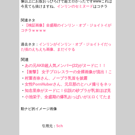
像以上にお股おっぴろげで超エロかったですwwwこれは
今見ても抜けますね。
インリンのセミヌード
はコチラ
関連ネタ
・
【検証画像】全盛期のインリン・オブ・ジョイトイが
コチラｗｗｗｗ
過去ネタ：
インリンがインリン・オブ・ジョイトイだっ
た頃のえちえち画像、まだイケる
動ナビ的イメージ画像
引用元：
5ch