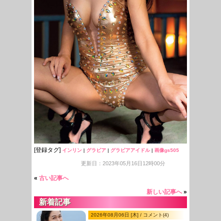
[登録タグ]
インリン
|
グラビア
|
グラビアアイドル
|
画像gs505
更新日：2023年05月16日12時00分
«
古い記事へ
新しい記事へ
»
新着記事
2026年08月06日 [木] / コメント(4)