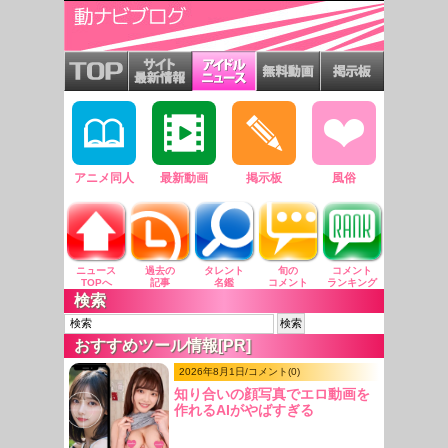
アニメ同人
最新動画
掲示板
風俗
ニュース
過去の
タレント
旬の
コメント
TOPへ
記事
名鑑
コメント
ランキング
検索
おすすめツール情報[PR]
2026年8月1日/コメント(0)
知り合いの顔写真でエロ動画を
作れるAIがやばすぎる