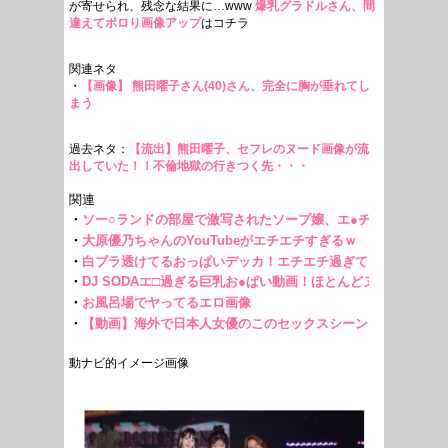
が寄せられ、残念な結果に…www
爆乳グラドルさん、間
違えてポロり画像アップ
はコチラ
関連ネタ
・
【画像】 熊田曜子さん(40)さん、完全に胸が垂れてし
まう
過去ネタ：
【流出】熊田曜子、セフレのヌード画像が流
出していた！！不倫地獄の行きつく先・・・
動ナビ的イメージ画像