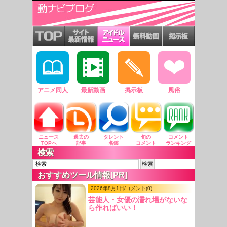
アニメ同人
最新動画
掲示板
風俗
ニュース
過去の
タレント
旬の
コメント
TOPへ
記事
名鑑
コメント
ランキング
検索
おすすめツール情報[PR]
2026年8月1日/コメント(0)
芸能人・女優の濡れ場がないな
ら作ればいい！