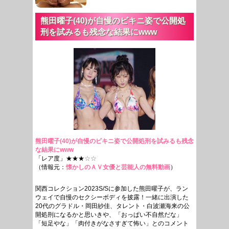
熊田曜子(40)が自慢のビキニ姿で公開処
刑を試みるも残念な結果にwww
熊田曜子(40)が自慢のビキニ姿で公開処刑を試みるも残念
な結果にwww
「レア度」★★★
☆☆
（情報元：
懐かしのＡＶ女優と芸能人の無料動画
）
関西コレクション2023S/Sに参加した熊田曜子が、ラン
ウェイで自慢のセクシーボディを披露！一緒に出演した
20代のグラドル・岡田紗佳、タレント・白波瀬海来の公
開処刑になるかと思いきや、「おっぱい不自然だな」
「短足やな」「肉付きがなさすぎて怖い」とのコメント