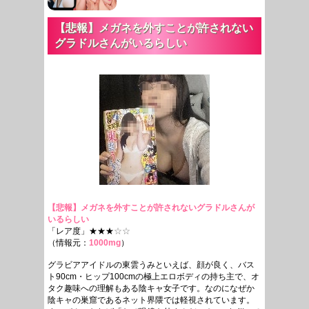
【悲報】メガネを外すことが許されない
グラドルさんがいるらしい
【悲報】メガネを外すことが許されないグラドルさんが
いるらしい
「レア度」★★★
☆☆
（情報元：
1000mg
）
グラビアアイドルの東雲うみといえば、顔が良く、バス
ト90cm・ヒップ100cmの極上エロボディの持ち主で、オ
タク趣味への理解もある陰キャ女子です。なのになぜか
陰キャの巣窟であるネット界隈では軽視されています。