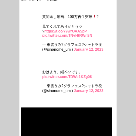
質問返し動画、100万再生突破
?
見てくれてありがとう♡
?
https://t.co/79wrOAA5pP
pic.twitter.com/TNvHtRWn3N
— 東雲うみ?グラフェス?シャトラ役
(@sinonome_umi)
January 12, 2023
おはよう、縦ベソです。
pic.twitter.com/TDWe1KZg0K
— 東雲うみ?グラフェス?シャトラ役
(@sinonome_umi)
January 12, 2023