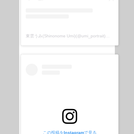
東雲うみ(Shinonome Umi)(@umi_portrait)がシェアした投稿
この投稿をInstagramで見る