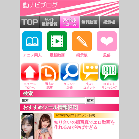
アニメ同人
最新動画
掲示板
風俗
ニュース
過去の
タレント
旬の
コメント
TOPへ
記事
名鑑
コメント
ランキング
検索
おすすめツール情報[PR]
2026年5月21日/コメント(0)
知り合いの顔写真でエロ動画を
作れるAIがやばすぎる