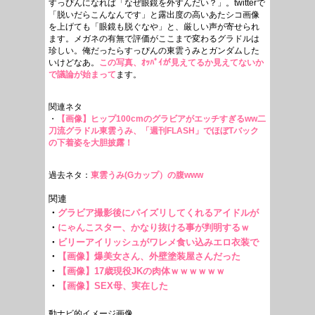
すっぴんになれば「なぜ眼鏡を外すんだい？」。twitterで
「脱いだらこんなんです」と露出度の高いあたシコ画像
を上げても「眼鏡も脱ぐなや」と、厳しい声が寄せられ
ます。メガネの有無で評価がここまで変わるグラドルは
珍しい。俺だったらすっぴんの東雲うみとガンダムした
いけどなあ。
この写真、ｵｯﾊﾟｲが見えてるか見えてないか
で議論が始まって
ます。
関連ネタ
・
【画像】ヒップ100cmのグラビアがエッチすぎるww二
刀流グラドル東雲うみ、「週刊FLASH」でほぼTバック
の下着姿を大胆披露！
過去ネタ：
東雲うみ(Gカップ）の腹www
動ナビ的イメージ画像