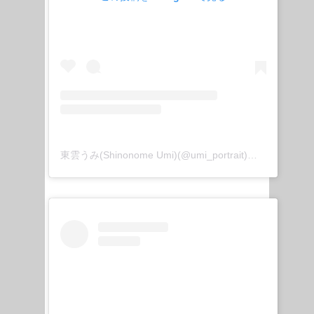
東雲うみ(Shinonome Umi)(@umi_portrait)がシェアした投稿