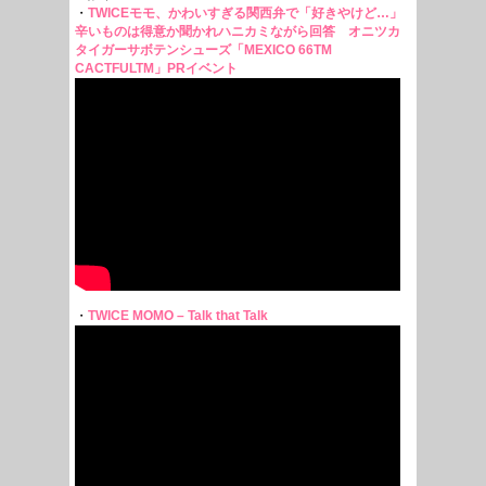
・
TWICEモモ、かわいすぎる関西弁で「好きやけど…」
辛いものは得意か聞かれハニカミながら回答 オニツカ
タイガーサボテンシューズ「MEXICO 66TM
CACTFULTM」PRイベント
・
TWICE MOMO – Talk that Talk