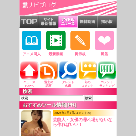
アニメ同人
最新動画
掲示板
風俗
ニュース
過去の
タレント
旬の
コメント
TOPへ
記事
名鑑
コメント
ランキング
検索
おすすめツール情報[PR]
2026年8月1日/コメント(0)
芸能人・女優の濡れ場がないな
ら作ればいい！