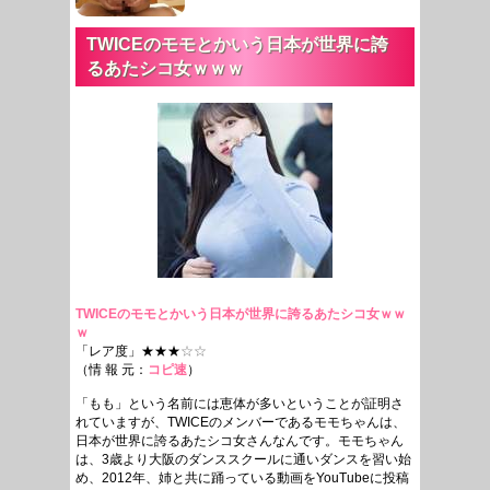
TWICEのモモとかいう日本が世界に誇
るあたシコ女ｗｗｗ
TWICEのモモとかいう日本が世界に誇るあたシコ女ｗｗ
ｗ
「レア度」★★★
☆☆
（情 報 元：
コピ速
）
「もも」という名前には恵体が多いということが証明さ
れていますが、TWICEのメンバーであるモモちゃんは、
日本が世界に誇るあたシコ女さんなんです。モモちゃん
は、3歳より大阪のダンススクールに通いダンスを習い始
め、2012年、姉と共に踊っている動画をYouTubeに投稿