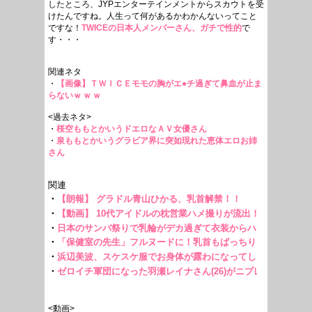
したところ、JYPエンターテインメントからスカウトを受
けたんですね。人生って何があるかわかんないってこと
ですな！
TWICEの日本人メンバーさん、ガチで性的
で
す・・・
関連ネタ
・
【画像】ＴＷＩＣＥモモの胸がエ●チ過ぎて鼻血が止ま
らないｗ ｗ ｗ
<過去ネタ>
・
桜空ももとかいうドエロなＡＶ女優さん
・
泉ももとかいうグラビア界に突如現れた恵体エロお姉
さん
<動画>