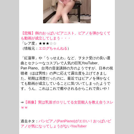
【悲報】例のおっぱいピアニスト、ピアノを弾かなくて
も動画が成立してしまう・・・
「レア度」★★★
☆☆
（情報元：
エログちゃんねる
）
「紅蓮華」や「うっせえわ」など、ヲタク受けの良い選
曲とセクシーなコスプレで人気の巨乳YouTuber、
Pan Piano。台湾の音楽講師の方のようですが、日本の視
聴者（ほぼ男性）の声に応えて露出度を上げてきまし
た。初期は清楚だったのに。最近ではピアノを弾かなく
ても動画が成立していることに気づいてしまったようで
す。うん、これはこれで癒やされるからこれで良いや！
⇒
【画像】実は乳首ポロリしてる女芸能人を教え合うスレ
ｗｗ
過去ネタ：
パンピアノ(PanPiano)がエロい！おっぱいピ
アノが気になってしょうがないYouTuber