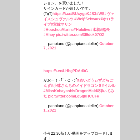
ション」を買いました！
サインカードが欲しいです。
(TдT)
https://t.co/BUcygpKJS3
#WS
#ヴァ
イスシュヴァルツ
#WeiβSchwarz
#ホロラ
イブ
#宝鐘マリン
#HoushouMarine
#Hololive
#水着
#船長
#Ahoy
pic.twitter.com/3l9dok07O2
— panpiano (@panpianoatelier)
October
7, 2021
https://t.co/LHbgPDAd0G
がおー！ (｢`・ω・)｢
#めいどうぃずどらご
んず
#小林さんちのメイドラゴンＳ
#イルル
#MissKobayashisDragonMaid
#弾いてみ
た
pic.twitter.com/LgSqkHCUFe
— panpiano (@panpianoatelier)
October
1, 2021
今夜22:30新しい動画をアップロードしま
す！