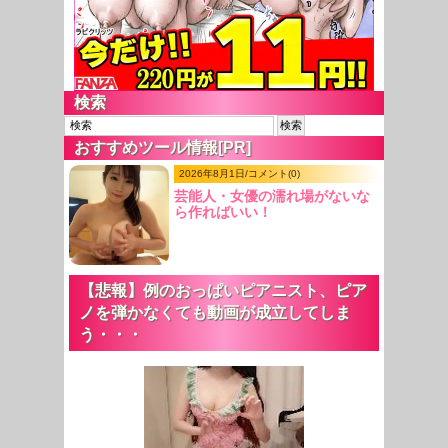
検索
おすすめツール情報[PR]
2026年8月1日/コメント(0)
芸能人・女優の濡れ場がないな
ら作ればいい！
【悲報】例のおっぱいピアニスト、ピア
ノを弾かなくても動画が成立してしま
う・・・