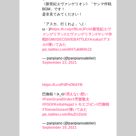
《新世紀エヴァンゲリオン》「ヤシマ作戦
BGM」です！
是非見てみてください！
「アスカ、行くわよ」＼(・
ω・)/
https://t.co/yrI9LmJFch
#新世紀エヴ
ァンゲリヲン
#エヴァンゲリヲン
#ヤシマ作
戦BGM
#DECISIVEBATTLE
#Asuka
#アス
カ
#弾いてみた
pic.twitter.com/0H7u6MH0J2
— panpiano (@panpianoatelier)
September 23, 2021
https://t.co/FdPoO6dYl6
巴御前！(•‿•)
#消えない想い
#FateGrandOrder
#芳賀敬太
#FGO
#KeitaHaga
#トモエゴゼン
#巴御前
#TomoeGozen
#弾いてみた
pic.twitter.com/9iuZUZishI
— panpiano (@panpianoatelier)
September 19, 2021