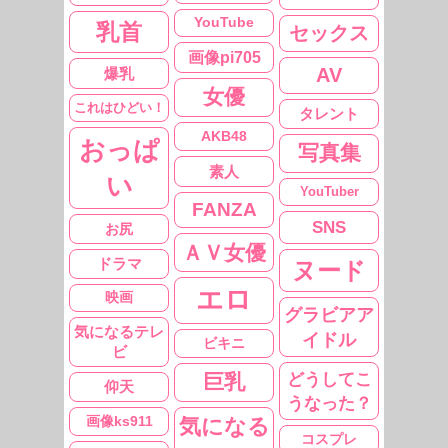
YouTube
乳首
セックス
画像pi705
AV
爆乳
女優
これはひどい！
タレント
AKB48
おっぱ
写真集
素人
い
YouTuber
FANZA
SNS
お尻
ＡＶ女優
ドラマ
ヌード
エロ
映画
グラビアア
気になるテレ
イドル
ビキニ
ビ
どうしてこ
巨乳
仰天
うなった？
画像ks911
気になる
コスプレ