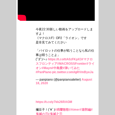
今夜22:30新しい動画をアップロードしま
すよ！
《マクロスF》OP2「ライオン」です
是非見てみてください
「パイロットの仕事が戦うことなら私の仕
事は唄うことよ」
(ﾟ3ﾟ)～♪
https://t.co/ttA0zFKpX3
#マクロ
スフロンティア
#MACROSSFrontier
#ライ
オン
#Mayn
#中島愛
#弾いてみた
#PanPiano
pic.twitter.com/igRVmByeJa
— panpiano (@panpianoatelier)
August
18, 2020
https://t.co/y7kk26RAGM
禰豆子！(´∀` )
#残響散歌
#Aimer
#遊郭編
#
鬼滅の刃
#鬼滅之刃