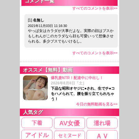
コメント一覧
すべてのコメントを表示>>
[1]
名無し
2021年11月03日 11:16:30
やっぱ女はカラダが大事だよな。実際の顔はブスか
もしれんがこのカラダなら顔も可愛いって想像させ
られる。多少ブスでもいけるし。
すべてのコメントを表示>>
オススメ【無料】動画
爆乳妻NTR！配達中に中出し！
2026年8月8日「土］
下品な昭和オヤジに●され、生でチ●コ
をハメられて、腰を振り立てられちゃ
う！
今日の無料動画を見る>>
人気タグ
下着
AV女優
濡れ場
アイドル
ＡＶ
セミヌード