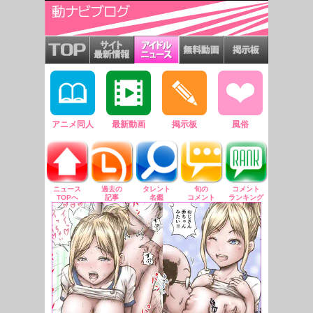
アニメ同人
最新動画
掲示板
風俗
ニュース
過去の
タレント
旬の
コメント
TOPへ
記事
名鑑
コメント
ランキング