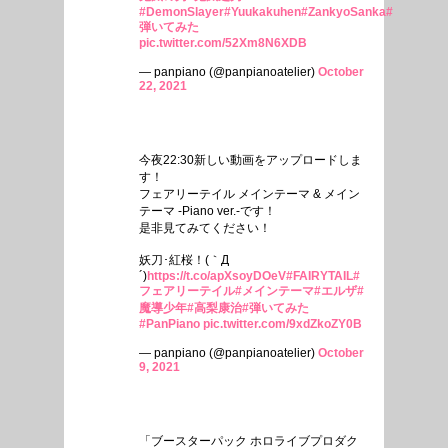
#DemonSlayer
#Yuukakuhen
#ZankyoSanka
#
弾いてみた
pic.twitter.com/52Xm8N6XDB
— panpiano (@panpianoatelier)
October
22, 2021
今夜22:30新しい動画をアップロードしま
す！
フェアリーテイル メインテーマ & メイン
テーマ -Piano ver.-です！
是非見てみてください！
妖刀･紅桜！(｀Д
´)
https://t.co/apXsoyDOeV
#FAIRYTAIL
#
フェアリーテイル
#メインテーマ
#エルザ
#
魔導少年
#高梨康治
#弾いてみた
#PanPiano
pic.twitter.com/9xdZkoZY0B
— panpiano (@panpianoatelier)
October
9, 2021
「ブースターパック ホロライブプロダク