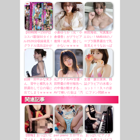
【60時間⇒150円】
小倉ゆうか（元・小
和田海佑、写真集が
コスパ最強50タイト
倉優香）がグラビア
エロい！NMB48のノ
ル3526分収録発見！
復帰！結局、脱ぐし
ーブラ限界露出で乳
グラドル流出ほかが
かないｗｗｗｗ
首見えそうなおっぱ
セールで更に半額！
い、最高！！
妊婦・田中みな実さ
元グラドルAV女優・
女優・森日菜美、雑
ん、背中と横乳を大
田野憂の寄付報告へ
誌グラビアの水着シ
胆露出して公の場に
の中傷が酷すぎる…
ョット！！久々の姿
出てしまうｗｗｗｗ
AVで稼いだ金は「汚
にファン悶絶ｗｗ
ｗｗ
い金」なのか
関連記事
【朗報】おっぱいピ
pan piano エロ!サム
おっぱいピアノさ
アノさん、衣装がギ
ネからピアノが消え
ん、今度はスパイフ