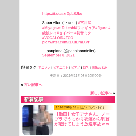
https://t.co/szrXpLSJke
Saber Alter! (`・ω・´)
#宮川武
#MiyagawaTakeshi
#フィギュア
#figure
#
綾波レイ
#セイバー
#初音ミク
#VOCALOID
#FGO
pic.twitter.com/I1XuErmXPr
— panpiano (@panpianoatelier)
September 8, 2021
[登録タグ]
アニソン
|
ピアニスト
|
ピアノ
|
巨乳
|
画像gs310
更新日：2021年11月03日10時00分
«
古い記事へ
新しい記事へ
»
新着記事
2026年08月08日 [土] / コメント(1)
【動画】女子アナさん、ノー
ブラでうっかり衣装から乳首
が透けてしまう放送事故ｗｗ
ｗ