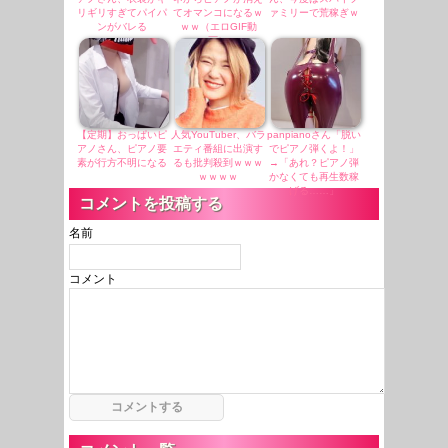
リギリすぎてパイパ
てオマンコになるｗ
ァミリーで荒稼ぎｗ
ンがバレる
ｗｗ（エロGIF動
画）
【定期】おっぱいピ
人気YouTuber、バラ
panpianoさん「脱い
アノさん、ピアノ要
エティ番組に出演す
でピアノ弾くよ！」
素が行方不明になる
るも批判殺到ｗｗｗ
→「あれ？ピアノ弾
ｗｗｗｗ
かなくても再生数稼
げる……」
コメントを投稿する
名前
コメント