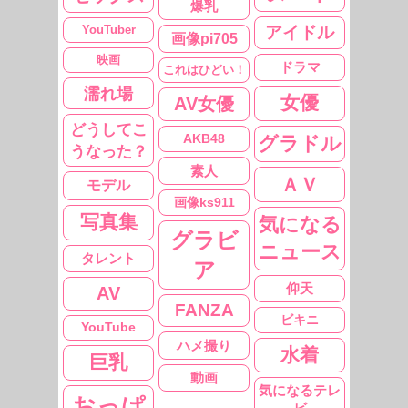
爆乳
YouTuber
アイドル
画像pi705
映画
ドラマ
これはひどい！
濡れ場
女優
AV女優
どうしてこ
AKB48
グラドル
うなった？
素人
ＡＶ
モデル
画像ks911
写真集
気になる
グラビ
ニュース
タレント
ア
仰天
AV
FANZA
ビキニ
YouTube
ハメ撮り
水着
巨乳
動画
気になるテレ
おっぱ