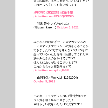
沢山の応援、本当に有難うございました??
これからも宜しくお願い致します
#PiXMiX
#東宝芸能
#拡散希望
pic.twitter.com/FX9BQKDWLV
— 和泉 芳怜(いずみかれん)
(@izumi_karen_)
October 5, 2021
みなさんのおかげで、ミスマガジン2021
－ミスヤングマガジン－の賞をとることが
できました???なにも知らなくていつも戸
惑っているわたしを毎日応援してくれた家
族やみなさんのおかげです????
ほんとにありがとうございます??
これからもっと頑張ります??
pic.twitter.com/qdrmjlh3tF
— 山岡雅弥 (@miyabi_11292004)
October 5, 2021
この度、ミスマガジン2021週刊少年マガ
ジン賞を頂く事が出来ました！
素晴らしい賞をいただけて光栄です！