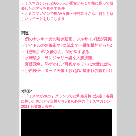
・
ミスマガジン2020の５人が受賞から１年後に揃って成
長したボディを見せてる件
・
元ミスマガジンで現AV女優・仲村みうさん、何とも悲
しいツイートをしてしまう
<動画>
・
『ミスマガ2021』グランプリは和泉芳怜に決定！各賞
に輝いた美ボディ自慢たち5名も必見の「ミスマガジン
2021 お披露目会見」