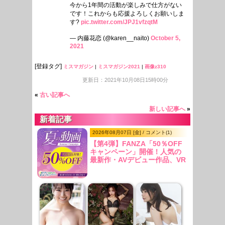
今から1年間の活動が楽しみで仕方がない
です！これからも応援よろしくお願いしま
す?
pic.twitter.com/JPJ1vfzqtM
— 内藤花恋 (@karen__naito)
October 5,
2021
[登録タグ]
ミスマガジン
|
ミスマガジン2021
|
画像z310
更新日：2021年10月08日15時00分
«
古い記事へ
新しい記事へ
»
新着記事
2026年08月07日 [金] / コメント(1)
【第4弾】FANZA「50％OFF
キャンペーン」開催！人気の
最新作・AVデビュー作品、VR
作品が期間限定セール中！