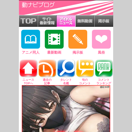
アニメ同人
最新動画
掲示板
風俗
ニュース
過去の
タレント
旬の
コメント
TOPへ
記事
名鑑
コメント
ランキング