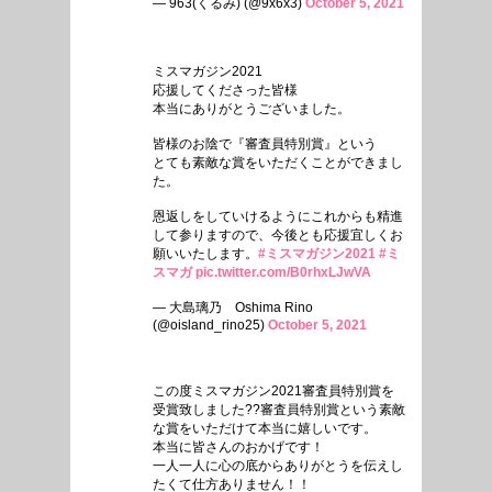
— 963(くるみ) (@9x6x3)
October 5, 2021
ミスマガジン2021
応援してくださった皆様
本当にありがとうございました。
皆様のお陰で『審査員特別賞』という
とても素敵な賞をいただくことができまし
た。
恩返しをしていけるようにこれからも精進
して参りますので、今後とも応援宜しくお
願いいたします。
#ミスマガジン2021
#ミ
スマガ
pic.twitter.com/B0rhxLJwVA
— 大島璃乃 Oshima Rino
(@oisland_rino25)
October 5, 2021
この度ミスマガジン2021審査員特別賞を
受賞致しました??審査員特別賞という素敵
な賞をいただけて本当に嬉しいです。
本当に皆さんのおかげです！
一人一人に心の底からありがとうを伝えし
たくて仕方ありません！！