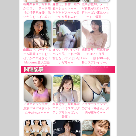
福井梨莉華、写真集
森香澄、新作下着の
似鳥沙也加、ヌード
がエロい！ヌード期
着用ショットｗｗ
写真集がエロい！乳
待の清楚系女優、脱
ただただスケベな目
首おっぱい露出ショ
いだらおっぱい迫力
でしか見れんだ
ット、最高！
が圧巻！
ろ！！
山田ゆり、AVデビュ
えなこ×網タイツ×T
緑川希星、写真集が
ー＆乳首ヌードおっ
バック尻、これで興
エロい！身長
ぱいがエロ過ぎる！
奮しないヤツはいな
176cm・股下90cm長
Madonna超大型新
いだろｗｗ
身コスプレイヤー、
人、セックス解禁！
おっぱいとスタイル
関連記事
（エロ動画）
圧巻！
ミスマガジン美女、
和泉芳怜、写真集が
ミスマガグランプリ
腹筋バキバキ筋トレ
エロい！ミスマガグ
のアイドルさん、お
女子だったｗｗｗ
ランプリおっぱい、
胸が重そうｗｗ
最高！