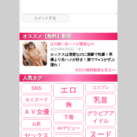
オススメ【無料】動画
ほろ酔い生ハメが最高なの
2026年8月6日「木］
ルックスは清楚なのに酒豪で性豪！男
優より生ハメが好き！酒でマ●コがずぶ
濡れ！
今日の無料動画を見る>>
人気タグ
コスプレ
SNS
エロ
乳首
セミヌード
胸
ＡＶ女優
グラビアア
下着
イドル
お尻
AVデビュー
ヌード
セックス