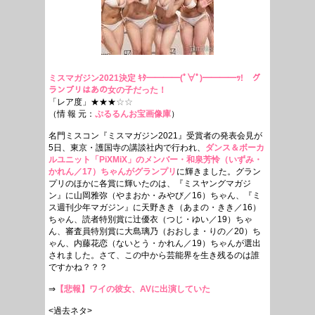
ミスマガジン2021決定 ｷﾀ━━━━(ﾟ∀ﾟ)━━━━ｯ! グ
ランプリはあの女の子だった！
「レア度」★★★
☆☆
（情 報 元：
ぷるるんお宝画像庫
）
名門ミスコン『ミスマガジン2021』受賞者の発表会見が
5日、東京・護国寺の講談社内で行われ、
ダンス＆ボーカ
ルユニット「PiXMiX」のメンバー・和泉芳怜（いずみ・
かれん／17）ちゃんがグランプリ
に輝きました。グラン
プリのほかに各賞に輝いたのは、『ミスヤングマガジ
ン』に山岡雅弥（やまおか・みやび／16）ちゃん、『ミ
ス週刊少年マガジン』に天野きき（あまの・きき／16）
ちゃん、読者特別賞に辻優衣（つじ・ゆい／19）ちゃ
ん、審査員特別賞に大島璃乃（おおしま・りの／20）ち
ゃん、内藤花恋（ないとう・かれん／19）ちゃんが選出
されました。さて、この中から芸能界を生き残るのは誰
ですかね？？？
⇒
【悲報】ワイの彼女、AVに出演していた
<過去ネタ>