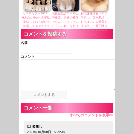
ミスマガジン2019・
現役巨乳グラドル山
あの逸材爆乳ＪＫグ
6人の女子たち沖縄に
岡雅弥、自分の裸体
ラドル・寺本莉緒、
集結しておっぱいを
でシコってるファン
おっぱいの大部分を
披露してるぞｗｗｗ
に「いいね」を付け
放り出して天下獲り
てしまう・・・
ｗｗｗｗｗｗｗｗｗ
コメントを投稿する
ｗｗ
名前
コメント
コメント一覧
すべてのコメントを表示>>
[1]
名無し
2021年10月08日 15:29:38