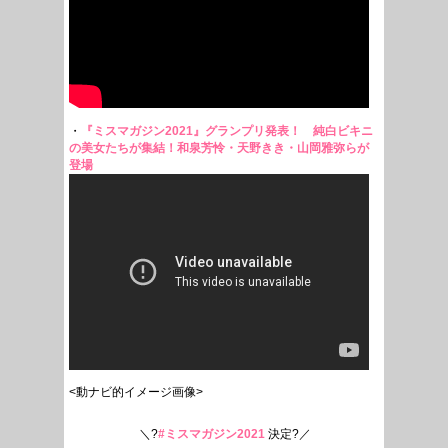
・
『ミスマガジン2021』グランプリ発表！ 純白ビキニ
の美女たちが集結！和泉芳怜・天野きき・山岡雅弥らが
登場
<動ナビ的イメージ画像>
＼?
#ミスマガジン2021
決定?／