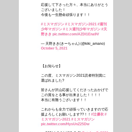
応援して下さった方々、本当にありがとう
ございました！
今後も一生懸命頑張ります！！
#ミスマガジン
#ミスマガジン2021
#週刊
少年マガジン
#ミス週刊少年マガジン
#天
野きき
pic.twitter.com/AZDl1Ena9V
— 天野きき(きーちゃん) (@kiki_amano)
October 5, 2021
【お知らせ】
この度、ミスマガジン2021読者特別賞に
選ばれました?
皆さんが沢山応援してくださったおかげで
この賞をとる事が出来ました！！！！
本当に有難うございます！！
これからも全力で頑張っていきますので応
援よろしくお願いします??！！
#辻優衣
#
ミスマガジン2021
#ミスマガジン
pic.twitter.com/HysUnZ25Dw