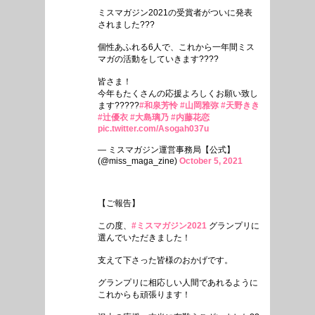
ミスマガジン2021の受賞者がついに発表
されました???
個性あふれる6人で、これから一年間ミス
マガの活動をしていきます????
皆さま！
今年もたくさんの応援よろしくお願い致し
ます?????
#和泉芳怜
#山岡雅弥
#天野きき
#辻優衣
#大島璃乃
#内藤花恋
pic.twitter.com/Asogah037u
— ミスマガジン運営事務局【公式】
(@miss_maga_zine)
October 5, 2021
【ご報告】
この度、
#ミスマガジン2021
グランプリに
選んでいただきました！
支えて下さった皆様のおかげです。
グランプリに相応しい人間であれるように
これからも頑張ります！