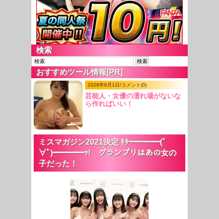
検索
おすすめツール情報[PR]
2026年8月1日/コメント(0)
芸能人・女優の濡れ場がないな
ら作ればいい！
ミスマガジン2021決定 ｷﾀ━━━━(ﾟ
∀ﾟ)━━━━ｯ! グランプリはあの女の
子だった！