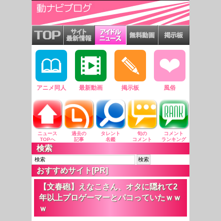
アニメ同人
最新動画
掲示板
風俗
ニュース
過去の
タレント
旬の
コメント
TOPへ
記事
名鑑
コメント
ランキング
検索
おすすめサイト[PR]
【文春砲】えなこさん、オタに隠れて2
年以上プロゲーマーとパコっていたｗｗ
ｗ