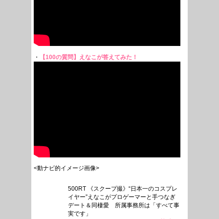
・
【100の質問】えなこが答えてみた！
<動ナビ的イメージ画像>
500RT 《スクープ撮》“日本一のコスプレ
イヤー”えなこがプロゲーマーと手つなぎ
デート＆同棲愛 所属事務所は「すべて事
実です」