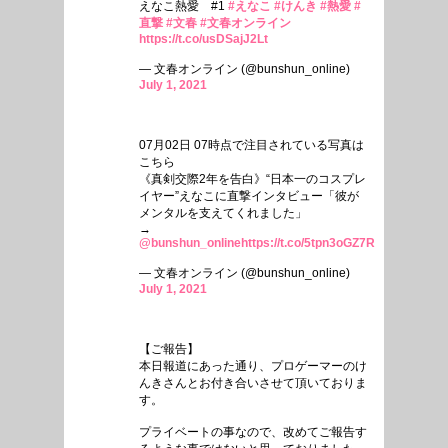
えなこ熱愛 #1
#えなこ
#けんき
#熱愛
#
直撃
#文春
#文春オンライン
https://t.co/usDSajJ2Lt
— 文春オンライン (@bunshun_online)
July 1, 2021
07月02日 07時点で注目されている写真は
こちら
《真剣交際2年を告白》“日本一のコスプレ
イヤー”えなこに直撃インタビュー「彼が
メンタルを支えてくれました」
→
@bunshun_online
https://t.co/5tpn3oGZ7R
— 文春オンライン (@bunshun_online)
July 1, 2021
【ご報告】
本日報道にあった通り、プロゲーマーのけ
んきさんとお付き合いさせて頂いておりま
す。
プライベートの事なので、改めてご報告す