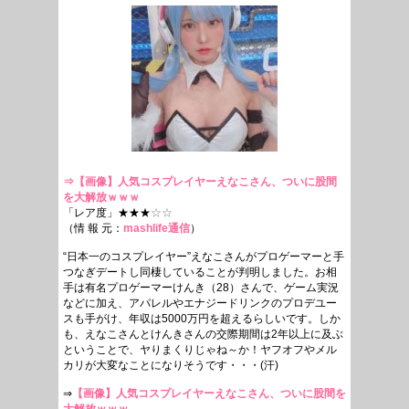
⇒
【画像】人気コスプレイヤーえなこさん、ついに股間
を大解放ｗｗｗ
「レア度」★★★
☆☆
（情 報 元：
mashlife通信
）
“日本一のコスプレイヤー”えなこさんがプロゲーマーと手
つなぎデートし同棲していることが判明しました。お相
手は有名プロゲーマーけんき（28）さんで、ゲーム実況
などに加え、アパレルやエナジードリンクのプロデユー
スも手がけ、年収は5000万円を超えるらしいです。しか
も、えなこさんとけんきさんの交際期間は2年以上に及ぶ
ということで、ヤりまくりじゃね～か！ヤフオフやメル
カリが大変なことになりそうです・・・(汗)
⇒
【画像】人気コスプレイヤーえなこさん、ついに股間を