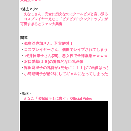
大解放ｗｗｗ
<過去ネタ>
・
えなこさん、完全に痴女なのにクールビズと言い張る
・
コスプレイヤーえなこ「ピチピチ白タンクトップ」が
可愛すぎるとファン大興奮！
<動画>
・
えなこ「名探偵キミに告ぐ」 Official Video