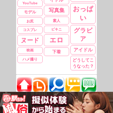
YouTube
おっぱ
写真集
モデル
い
素人
お尻
グラビ
ビキニ
コスプレ
ア
エロ
ヌード
アイドル
映画
下着
ハメ撮り
どうしてこ
うなった？
ニュース
過去の
タレント
旬の
コメント
TOPへ
記事
名鑑
コメント
ランキング
削除依頼フォー
WEB MASTER