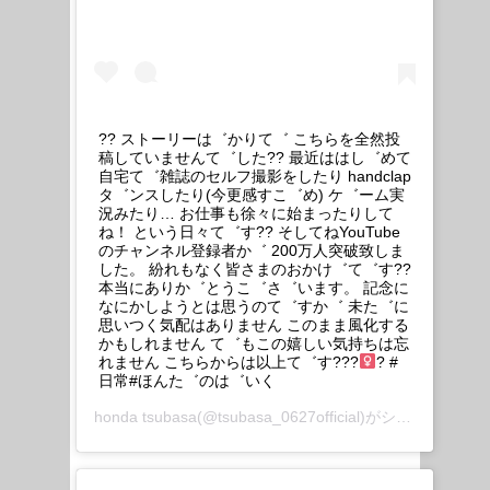
?? ストーリーは゛かりて゛ こちらを全然投
稿していませんて゛した?? 最近ははし゛めて
自宅て゛雑誌のセルフ撮影をしたり handclap
タ゛ンスしたり(今更感すこ゛め) ケ゛ーム実
況みたり… お仕事も徐々に始まったりして
ね！ という日々て゛す?? そしてねYouTube
のチャンネル登録者か゛ 200万人突破致しま
した。 紛れもなく皆さまのおかけ゛て゛す??
本当にありか゛とうこ゛さ゛います。 記念に
なにかしようとは思うのて゛すか゛ 未た゛に
思いつく気配はありません このまま風化する
かもしれません て゛もこの嬉しい気持ちは忘
れません こちらからは以上て゛す???
? #
日常#ほんた゛のは゛いく
honda tsubasa
(@tsubasa_0627official)がシェアした投稿 –