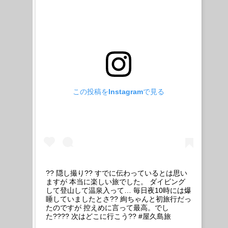
この投稿をInstagramで見る
?? 隠し撮り?? すでに伝わっているとは思い
ますが 本当に楽しい旅でした。 ダイビング
して登山して温泉入って… 毎日夜10時には爆
睡していましたとさ?? 絢ちゃんと初旅行だっ
たのですが 控えめに言って最高。でし
た???? 次はどこに行こう?? #屋久島旅