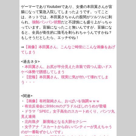
ゲーマーでありYoutuberであり、女優の本田翼さんが盲
腸になって緊急入院してしまったようです。ってこと
は、ネットでは、本田翼さちゃんの股間がツルツルに剃
られ、
強制パンパン状態
だと不謹慎にも盛り上がっちゃ
っています。盲腸になったこと無いんですが、盲腸にな
ると、全員が衛生的に陰毛を剃られちゃうんですかね？
もしそうだとしたら、エッチやね！
⇒
【画像】本田翼さん、こんなご時世にこんな画像をあげ
てしまう
<過去ネタ>
・
本田翼さん、お尻が半分見えた衣装で四つん這いドス
ケベ体勢で誘惑してしまう
・
【悲報】本田翼さん、現実に気が付いて壊れてしま
う・・・
<関連>
・
【画像】有村架純さん、お○ぱいを強調ｗｗｗ
・
有吉反省会にB98cmのグラドルほしのうめが登場
・
ドラマ「SPEC」女子高生のスカートめくり、パンツ丸
見え連発
・
北向珠夕 新境地となる大胆セクシー
・
女子アナ「スカートから白いパンティーが見えちゃう
のが一番恥ずかしいです」