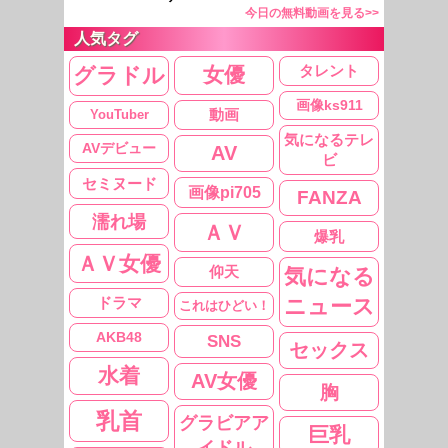
今日の無料動画を見る>>
人気タグ
タレント
女優
グラドル
画像ks911
YouTuber
動画
気になるテレ
AVデビュー
AV
ビ
セミヌード
画像pi705
FANZA
濡れ場
ＡＶ
爆乳
ＡＶ女優
仰天
気になる
ドラマ
ニュース
これはひどい！
AKB48
SNS
セックス
水着
AV女優
胸
乳首
グラビアア
巨乳
イドル