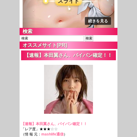
検索
オススメサイト[PR]
【速報】本田翼さん、パイパン確定！！
【速報】本田翼さん、パイパン確定！！
「レア度」★★★
☆☆
（情 報 元：
mashlife通信
）