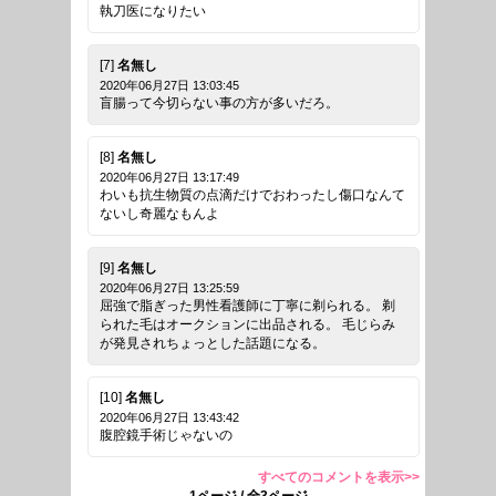
執刀医になりたい
[7]
名無し
2020年06月27日 13:03:45
盲腸って今切らない事の方が多いだろ。
[8]
名無し
2020年06月27日 13:17:49
わいも抗生物質の点滴だけでおわったし傷口なんて
ないし奇麗なもんよ
[9]
名無し
2020年06月27日 13:25:59
屈強で脂ぎった男性看護師に丁寧に剃られる。 剃
られた毛はオークションに出品される。 毛じらみ
が発見されちょっとした話題になる。
[10]
名無し
2020年06月27日 13:43:42
腹腔鏡手術じゃないの
すべてのコメントを表示>>
1ページ / 全3ページ