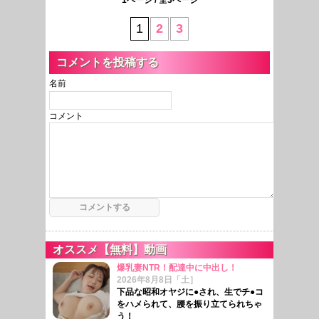
1
2
3
コメントを投稿する
名前
コメント
オススメ【無料】動画
爆乳妻NTR！配達中に中出し！
2026年8月8日「土］
下品な昭和オヤジに●され、生でチ●コ
をハメられて、腰を振り立てられちゃ
う！