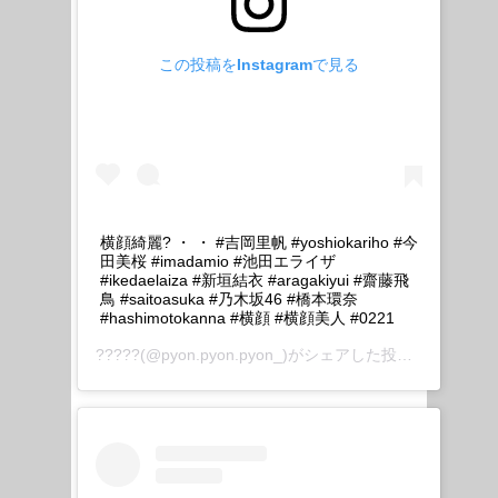
この投稿をInstagramで見る
横顔綺麗? ・ ・ #吉岡里帆 #yoshiokariho #今
田美桜 #imadamio #池田エライザ
#ikedaelaiza #新垣結衣 #aragakiyui #齋藤飛
鳥 #saitoasuka #乃木坂46 #橋本環奈
#hashimotokanna #横顔 #横顔美人 #0221
?????
(@pyon.pyon.pyon_)がシェアした投稿 –
2020年 