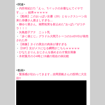
<関連>
・
内田有紀(17)「えっ、Tバ ックの水着なんてイヤで
す…」→ 結果ｗｗｗｗｗ
・
【動画】このおっぱい女優（28）とセックスシーン出
来た俳優さん羨ましすぎる…
・
柳ゆり菜さん、南野拓実を射止めた”お○ぱい”がコチ
ラ！！！
・
矢島悠子アナ ニット乳
・
「歩く袋とじ」グラドル大間乃トーコの1stDVDが発売
された件
・
【画像】タイの美女の肉体が凄すぎる
・
【GIF】女がメスになる瞬間がこちらｗｗｗｗｗ
・
ひなたまりん おじさんを舐めまわす痴女画像
・
木村葉月の小4時と19歳の現在の体比較
<動画>
・
緊張感が伝わってきます…吉岡里帆さんの投球に大注
目!!