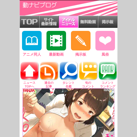
アニメ同人
最新動画
掲示板
風俗
ニュース
過去の
タレント
旬の
コメント
TOPへ
記事
名鑑
コメント
ランキング