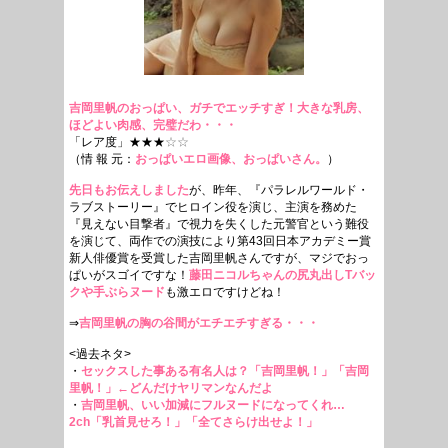
吉岡里帆のおっぱい、ガチでエッチすぎ！大きな乳房、
ほどよい肉感、完璧だわ・・・
「レア度」★★★
☆☆
（情 報 元：
おっぱいエロ画像、おっぱいさん。
）
先日もお伝えしました
が、昨年、『パラレルワールド・
ラブストーリー』でヒロイン役を演じ、主演を務めた
『見えない目撃者』で視力を失くした元警官という難役
を演じて、両作での演技により第43回日本アカデミー賞
新人俳優賞を受賞した吉岡里帆さんですが、マジでおっ
ぱいがスゴイですな！
藤田ニコルちゃんの尻丸出しTバッ
クや手ぶらヌード
も激エロですけどね！
⇒
吉岡里帆の胸の谷間がエチエチすぎる・・・
<過去ネタ>
・
セックスした事ある有名人は？「吉岡里帆！」「吉岡
里帆！」←どんだけヤリマンなんだよ
・
吉岡里帆、いい加減にフルヌードになってくれ…
2ch「乳首見せろ！」「全てさらけ出せよ！」