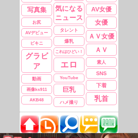
気になる
AV女優
写真集
ニュース
女優
お尻
タレント
AVデビュー
ＡＶ女優
爆乳
ビキニ
ＡＶ
これはひどい！
グラビ
素人
エロ
ア
SNS
YouTube
動画
下着
巨乳
画像ks911
乳首
AKB48
ハメ撮り
ニュース
過去の
タレント
旬の
コメント