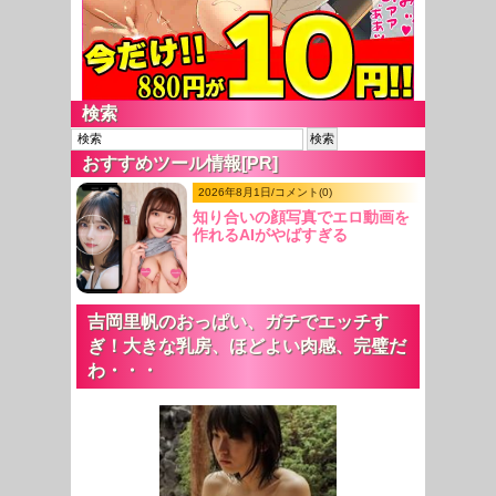
検索
おすすめツール情報[PR]
2026年8月1日/コメント(0)
知り合いの顔写真でエロ動画を
作れるAIがやばすぎる
吉岡里帆のおっぱい、ガチでエッチす
ぎ！大きな乳房、ほどよい肉感、完璧だ
わ・・・