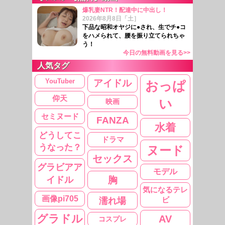
爆乳妻NTR！配達中に中出し！
2026年8月8日「土］
下品な昭和オヤジに●され、生でチ●コ
をハメられて、腰を振り立てられちゃ
う！
今日の無料動画を見る>>
人気タグ
YouTuber
アイドル
おっぱ
仰天
い
映画
セミヌード
FANZA
水着
どうしてこ
ドラマ
うなった？
ヌード
セックス
グラビアア
モデル
イドル
胸
気になるテレ
画像pi705
濡れ場
ビ
グラドル
AV
コスプレ