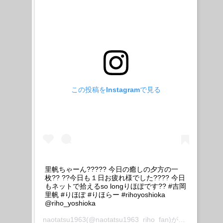
この投稿をInstagramで見る
里帆ちゃーん????? 今日の癒しの夕方の一
枚?? ??今日も１日お疲れ様でした???? 今日
もネットで拾えるso longりほぽです?? #吉岡
里帆 #りほぽ #りほらー #rihoyoshioka
@riho_yoshioka
naotatsu1963
(@naotatsu1963_riho_fan)がシェアした投稿 –