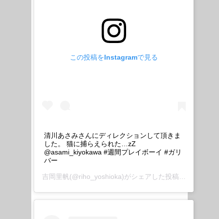
この投稿をInstagramで見る
清川あさみさんにディレクションして頂きま
した。 猫に捕らえられた…zZ
@asami_kiyokawa #週間プレイボーイ #ガリ
バー
吉岡里帆
(@riho_yoshioka)がシェアした投稿 –
2019年1