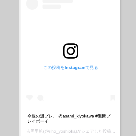
この投稿をInstagramで見る
今週の週プレ。 @asami_kiyokawa #週間プ
レイボーイ
吉岡里帆
(@riho_yoshioka)がシェアした投稿 –
2019年1