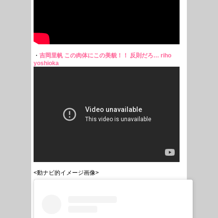
・
吉岡里帆 この肉体にこの美貌！！ 反則だろ… riho
yoshioka
<動ナビ的イメージ画像>