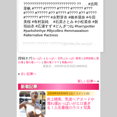
????????????????????????? ?? . . . #吉岡
里帆 #???? #????? #????? #????? #???
#???? #????? #?? #???? #???? #?? #????
#?????? #???? #永野芽衣 #橋本環奈 #今田
美桜 #有村架純 #石原さとみ #小松菜奈 #新
垣結衣 #広瀬すず #どんぎつね #harrypotter
#parkshinhye #lilycollins #emmawatson
#alternative #actress
?????? ?????? ??????
(@milky.for.you)がシェアした投稿 –
[登録タグ]
おっぱい
|
おっぱい. 巨乳
|
おっぱい番長
|
吉岡里帆
|
濡
れ場
|
濡れ場シーン
|
濡れ場ドラマ
|
画像z202
更新日：2020年02月29日16時00分
«
古い記事へ
新しい記事へ
»
新着記事
2026年08月08日 [土] / コメント(3)
井上晴美、乳首ヘアヌードや
濡れ場おっぱいがエロ過ぎ
る！人生最後のラスト写真
集、最高！！