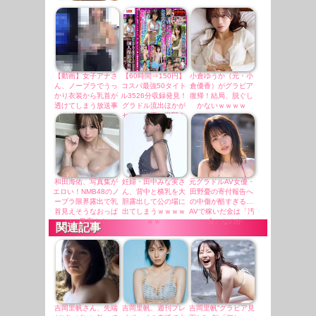
【動画】女子アナさ
【60時間⇒150円】
小倉ゆうか（元・小
ん、ノーブラでうっ
コスパ最強50タイト
倉優香）がグラビア
かり衣装から乳首が
ル3526分収録発見！
復帰！結局、脱ぐし
透けてしまう放送事
グラドル流出ほかが
かないｗｗｗｗ
故ｗｗｗ
セールで更に半額！
和田海佑、写真集が
妊婦・田中みな実さ
元グラドルAV女優・
エロい！NMB48のノ
ん、背中と横乳を大
田野憂の寄付報告へ
ーブラ限界露出で乳
胆露出して公の場に
の中傷が酷すぎる…
首見えそうなおっぱ
出てしまうｗｗｗｗ
AVで稼いだ金は「汚
い、最高！！
ｗｗ
い金」なのか
関連記事
吉岡里帆さん、先端
吉岡里帆、週刊プレ
吉岡里帆“グラビア見