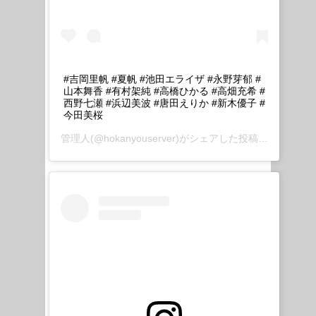
#吉岡里帆 #夏帆 #池田エライザ #永野芽郁 #
山本舞香 #有村架純 #高橋ひかる #高畑充希 #
西野七瀬 #浜辺美波 #唐田えりか #新木優子 #
今田美桜
管理人
(@hokanyouserver)がシェアした投稿 –
2020年 