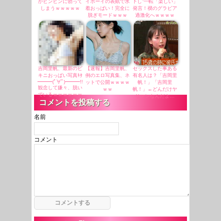
がビンビンに勃って
イボーイの表紙で水
下し”一転「楽しい」
しまうｗｗｗｗｗ
着おっぱい！完全に
発言！禊のグラビア
脱ぎモードｗｗｗ
過激化へｗｗｗｗ
吉岡里帆、最新のビ
【速報】吉岡里帆、
セックスした事ある
キニおっぱい写真ｷﾀ
例のエロ写真集、ネ
有名人は？「吉岡里
━━━(ﾟ∀ﾟ)━━━!!
ットで公開ｗｗｗｗ
帆！」「吉岡里
観念して嫌々、脱い
ｗｗ
帆！」←どんだけヤ
でいるｗｗｗｗｗｗ
リマンなんだよ…
コメントを投稿する
ｗｗ
名前
コメント