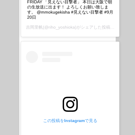
FRIDAY 「見えない目撃者」 本日は大阪で朝
の生放送に出ます！ よろしくお願い致しま
す。 @mmokugekisha #見えない目撃者 #9月
20日
吉岡里帆
(@riho_yoshioka)がシェアした投稿 –
2019年 
この投稿をInstagramで見る