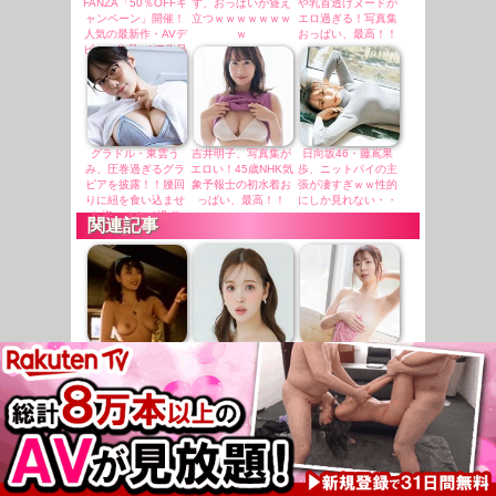
FANZA「50％OFFキ
ず、おっぱいが聳え
や乳首透けヌードが
ャンペーン」開催！
立つｗｗｗｗｗｗｗ
エロ過ぎる！写真集
人気の最新作・AVデ
ｗ
おっぱい、最高！！
ビュー作品、VR作品
が期間限定セール
中！
グラドル・東雲う
吉井明子、写真集が
日向坂46・藤嶌果
み、圧巻過ぎるグラ
エロい！45歳NHK気
歩、ニットパイの主
ビアを披露！！腰回
象予報士の初水着お
張が凄すぎｗｗ性的
りに紐を食い込ませ
っぱい、最高！！
にしか見れない・・
た姿、スケベ過ぎ
関連記事
る・・
あの美巨乳フルヌー
藤田ニコルさん、や
電撃ネットワークの
ドで話題になった大
っぱり例の写真を公
女性メンバー、セミ
物女優、最新のオッ
開・・・（※画像あ
ヌードｗｗｗｗｗｗ
パイが公開され
り）
（※画像あり）
る！！！！