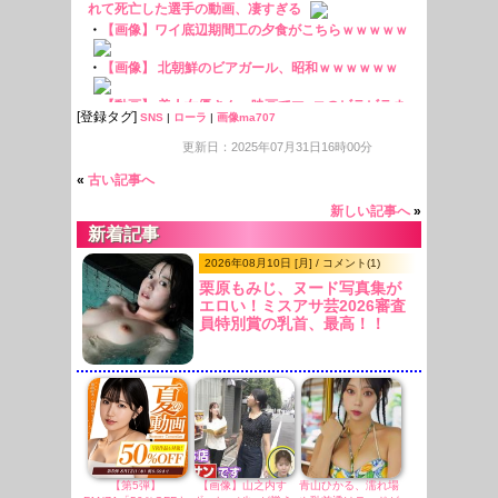
[登録タグ]
SNS
|
ローラ
|
画像ma707
更新日：2025年07月31日16時00分
«
古い記事へ
新しい記事へ
»
新着記事
2026年08月10日 [月] / コメント(1)
栗原もみじ、ヌード写真集が
エロい！ミスアサ芸2026審査
員特別賞の乳首、最高！！
【第5弾】
【画像】山之内す
青山ひかる、濡れ場