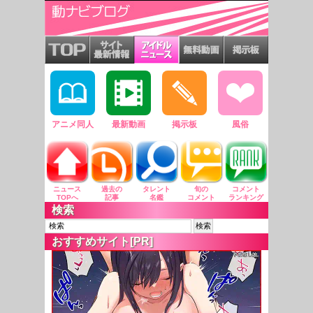
アニメ同人
最新動画
掲示板
風俗
ニュース
過去の
タレント
旬の
コメント
TOPへ
記事
名鑑
コメント
ランキング
検索
おすすめサイト[PR]