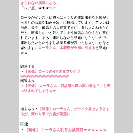
きられない病気になる…
「レア度」★★★
☆☆
ローラがインスタに胸元ぱっくりの露出服姿やお尻がく
っきりの写真や動画を次々に投稿しています。ファンは
当然、最高！最高！の大絶賛ですが、５ちゃんねるとか
だと、露出しないと死んでしまう病気なのか？とか書か
れています。まあ、露出しないと話題にならないので、
露出したいというより承認欲求が高いんじゃないかなと
思います。
ローラさん、水着姿が全裸に見える
と話題に
ｗｗ
関連ネタ
・
【画像】ローラのHすぎるプリケツ
wwwwwwwwwwwwwwwwww
関連ネタ
・
【画像】 ローラさん「何故露出度の高い服を？」と突
っ込まれてしまうｗｗ
過去ネタ：
【画像】ローラさん、ビーチク見せようとす
るが、変わり果てた姿が話題に…