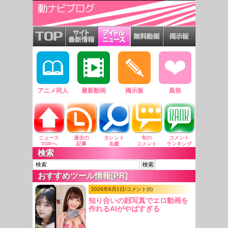
アニメ同人
最新動画
掲示板
風俗
ニュース
過去の
タレント
旬の
コメント
TOPへ
記事
名鑑
コメント
ランキング
検索
おすすめツール情報[PR]
2026年8月1日/コメント(0)
知り合いの顔写真でエロ動画を
作れるAIがやばすぎる