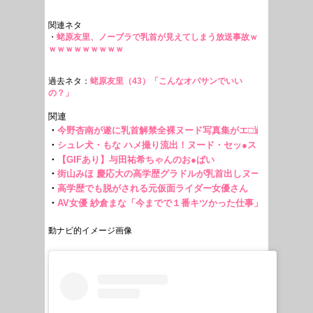
関連ネタ
・
蛯原友里、ノーブラで乳首が見えてしまう放送事故ｗ
ｗｗｗｗｗｗｗｗｗ
過去ネタ：
蛯原友里（43）「こんなオバサンでいい
の？」
動ナビ的イメージ画像