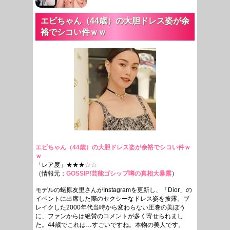
エビちゃん（44歳）の大胆ドレス姿が余
裕でシコい件ｗｗ
エビちゃん（44歳）の大胆ドレス姿が余裕でシコい件ｗ
ｗ
「レア度」★★★
☆☆
（情報元：
GOSSIP!芸能ゴシップ噂の真相大暴露
）
モデルの蛯原友里さんがInstagramを更新し、「Dior」の
イベントに出席した際のセクシーなドレス姿を披露。ブ
レイクした2000年代当時から変わらない圧巻の美ぼう
に、ファンからは絶賛のコメントが多く寄せられまし
た。44歳でこれは…すごいですね。本物の美人です。