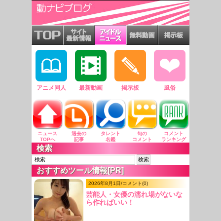
アニメ同人
最新動画
掲示板
風俗
ニュース
過去の
タレント
旬の
コメント
TOPへ
記事
名鑑
コメント
ランキング
検索
おすすめツール情報[PR]
2026年8月1日/コメント(0)
芸能人・女優の濡れ場がないな
ら作ればいい！