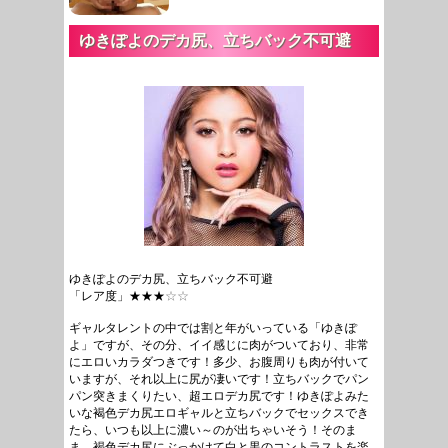
ゆきぽよのデカ尻、立ちバック不可避
ゆきぽよのデカ尻、立ちバック不可避
「レア度」★★★
☆☆
ギャルタレントの中では割と年がいっている「ゆきぽ
よ」ですが、その分、イイ感じに肉がついており、非常
にエロいカラダつきです！多少、お腹周りも肉が付いて
いますが、それ以上に尻が凄いです！立ちバックでパン
パン突きまくりたい、超エロデカ尻です！ゆきぽよみた
いな褐色デカ尻エロギャルと立ちバックでセックスでき
たら、いつも以上に濃い～のが出ちゃいそう！そのま
ま、褐色デカ尻にぶっかけて白と黒のコントラストを楽