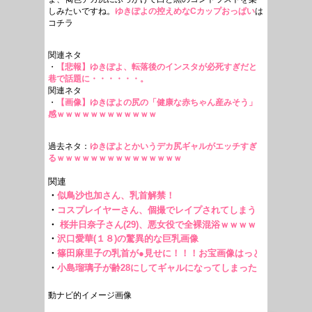
しみたいですね。
ゆきぽよの控えめなCカップおっぱい
は
コチラ
関連ネタ
・
【悲報】ゆきぽよ、転落後のインスタが必死すぎだと
巷で話題に・・・・・・。
関連ネタ
・
【画像】ゆきぽよの尻の「健康な赤ちゃん産みそう」
感ｗｗｗｗｗｗｗｗｗｗｗｗ
過去ネタ：
ゆきぽよとかいうデカ尻ギャルがエッチすぎ
るｗｗｗｗｗｗｗｗｗｗｗｗｗｗｗ
動ナビ的イメージ画像