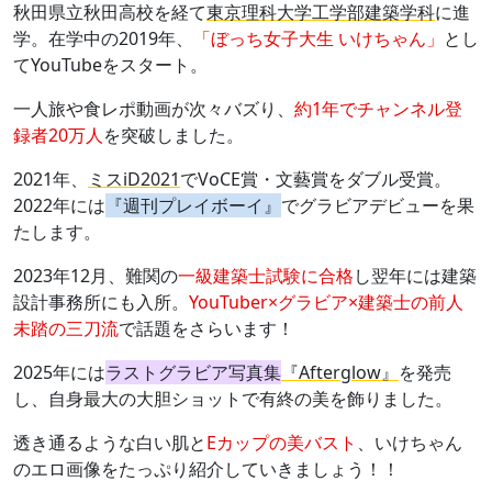
秋田県立秋田高校を経て
東京理科大学工学部建築学科
に進
学。在学中の2019年、
「ぼっち女子大生 いけちゃん」
とし
てYouTubeをスタート。
一人旅や食レポ動画が次々バズり、
約1年でチャンネル登
録者20万人
を突破しました。
2021年、
ミスiD2021
でVoCE賞・文藝賞をダブル受賞。
2022年には
『週刊プレイボーイ』
でグラビアデビューを果
たします。
2023年12月、難関の
一級建築士試験に合格
し翌年には建築
設計事務所にも入所。
YouTuber×グラビア×建築士の前人
未踏の三刀流
で話題をさらいます！
2025年には
ラストグラビア写真集
『Afterglow』
を発売
し、自身最大の大胆ショットで有終の美を飾りました。
透き通るような白い肌と
Eカップの美バスト
、いけちゃん
のエロ画像をたっぷり紹介していきましょう！！