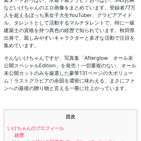
集ヌードおっぱい、水着下着グラビアおっぱい、SNSお胸
などいけちゃんのエロ画像をまとめています。登録者77万
人を超えるぼっち系女子大生YouTuber、グラビアアイド
ル、タレントとして活動するマルチタレントで、特に一級
建築士の資格を持つ異色の経歴で知られています。秋田県
出身で、親しみやすいキャラクターと多才な活動で注目を
集めています。
そんないけちゃんですが、写真集「Afterglow オール未
公開スペシャルEdition」を発売！一切重複のない、オール
未公開カットのみを厳選した豪華131ページの大ボリュー
ム！ラストグラビアの余韻を濃密に味わえる、まさにファ
ンへの最後の贈り物と言える一冊に仕上がっています。
目次
いけちゃんのプロフィール
経歴