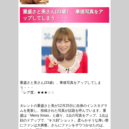
重盛さと美さん(33歳）、事後写真をア
ップしてしまう・・・
重盛さと美さん(33歳）、事後写真をアップしてしま
う・・・
「レア度」★★★
☆☆
タレントの重盛さと美が12月25日に自身のインスタグラ
ムを更新し、投稿された写真が話題を呼んでいます。重
盛は「Merry Xmas」と綴り、2点の写真をアップ。1点は
顔のドアップで、“キス顔”ショット。柔らかそうな厚い唇
にファンは大興奮。さらにファンをザワつかせたのは、