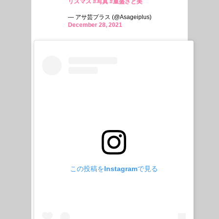
リスマス
#写真
#重盛さと美
— アサ芸プラス (@Asageiplus)
December 28, 2021
この投稿をInstagramで見る