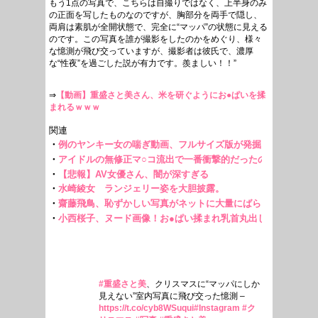
もう1点の写真で、こちらは自撮りではなく、上半身のみ
の正面を写したものなのですが、胸部分を両手で隠し、
両肩は素肌が全開状態で、完全に“マッパ”の状態に見える
のです。この写真を誰が撮影をしたのかをめぐり、様々
な憶測が飛び交っていますが、撮影者は彼氏で、濃厚
な“性夜”を過ごした説が有力です。羨ましい！！”
⇒
【動画】重盛さと美さん、米を研ぐようにお●ぱいを揉
まれるｗｗｗ
#重盛さと美
、クリスマスに“マッパにしか
見えない”室内写真に飛び交った憶測 –
https://t.co/cyb8WSuqui
#Instagram
#ク