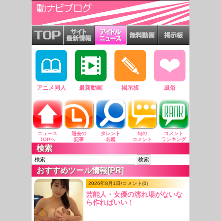
アニメ同人
最新動画
掲示板
風俗
ニュース
過去の
タレント
旬の
コメント
TOPへ
記事
名鑑
コメント
ランキング
検索
おすすめツール情報[PR]
2026年8月1日/コメント(0)
芸能人・女優の濡れ場がないな
ら作ればいい！