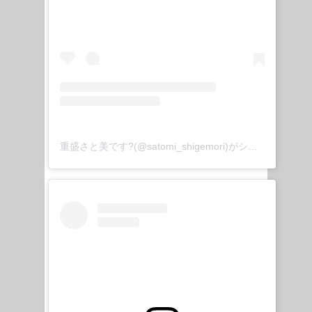
重盛さと美です?(@satomi_shigemori)がシェアした投稿