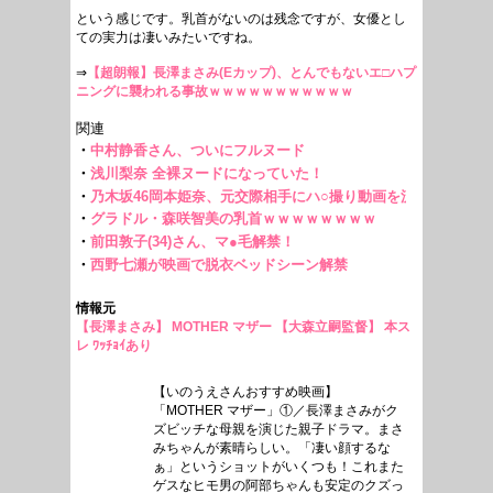
という感じです。乳首がないのは残念ですが、女優とし
ての実力は凄いみたいですね。
⇒
【超朗報】長澤まさみ(Eカップ)、とんでもないエ□ハプ
ニングに襲われる事故ｗｗｗｗｗｗｗｗｗｗｗ
情報元
【長澤まさみ】 MOTHER マザー 【大森立嗣監督】 本ス
レ ﾜｯﾁｮｲあり
【いのうえさんおすすめ映画】
「MOTHER マザー」①／長澤まさみがク
ズビッチな母親を演じた親子ドラマ。まさ
みちゃんが素晴らしい。「凄い顔するな
ぁ」というショットがいくつも！これまた
ゲスなヒモ男の阿部ちゃんも安定のクズっ