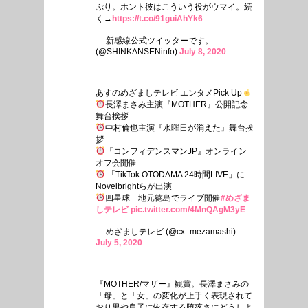
ぷり。ホント彼はこういう役がウマイ。続
く→
https://t.co/91guiAhYk6
— 新感線公式ツイッターです。
(@SHINKANSENinfo)
July 8, 2020
あすのめざましテレビ エンタメPick Up
長澤まさみ主演『MOTHER』公開記念
舞台挨拶
中村倫也主演『水曜日が消えた』舞台挨
拶
『コンフィデンスマンJP』オンライン
オフ会開催
「TikTok OTODAMA 24時間LIVE」に
Novelbrightらが出演
四星球 地元徳島でライブ開催
#めざま
しテレビ
pic.twitter.com/4MnQAgM3yE
— めざましテレビ (@cx_mezamashi)
July 5, 2020
『MOTHER/マザー』観賞。長澤まさみの
「母」と「女」の変化が上手く表現されて
おり男や息子に依存する堕落さにどうしよ