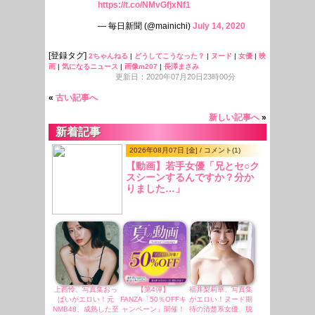
https://t.co/NMvGfjxNf1
— 毎日新聞 (@mainichi)
July 14, 2020
[登録タグ]
2ちゃんねる
|
どうしてこうなった？
|
ヌード
|
女優
|
映
画
|
気になるニュース
|
画像m207
|
長澤まさみ
更新日：2020年07月20日23時00分
«
古い記事へ
新しい記事へ
»
新着記事
2026年08月07日 [金] / コメント(1)
【動画】若手女優「兄とセ○ク
スシーンするんですか？分か
りました…」
上西怜、写真集おっ
【第4弾】
福井梨莉華、写真集
ぱいがエロい！元
FANZA「50％OFFキ
がエロい！ヌード期
NMB48、成熟した至
ャンペーン」開催！
待の清楚系女優、脱