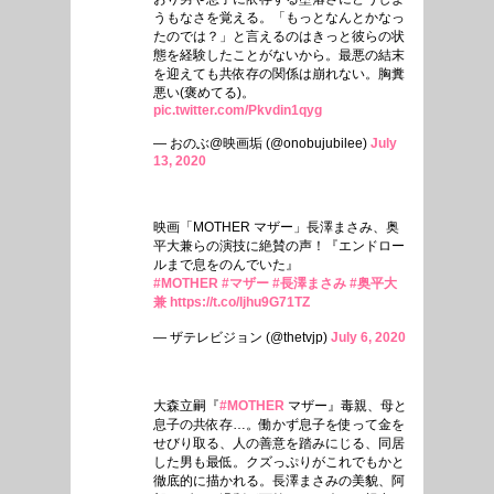
うもなさを覚える。「もっとなんとかなっ
たのでは？」と言えるのはきっと彼らの状
態を経験したことがないから。最悪の結末
を迎えても共依存の関係は崩れない。胸糞
悪い(褒めてる)。
pic.twitter.com/Pkvdin1qyg
— おのぶ@映画垢 (@onobujubilee)
July
13, 2020
映画「MOTHER マザー」長澤まさみ、奥
平大兼らの演技に絶賛の声！『エンドロー
ルまで息をのんでいた』
#MOTHER
#マザー
#長澤まさみ
#奥平大
兼
https://t.co/ljhu9G71TZ
— ザテレビジョン (@thetvjp)
July 6, 2020
大森立嗣『
#MOTHER
マザー』毒親、母と
息子の共依存…。働かず息子を使って金を
せびり取る、人の善意を踏みにじる、同居
した男も最低。クズっぷりがこれでもかと
徹底的に描かれる。長澤まさみの美貌、阿