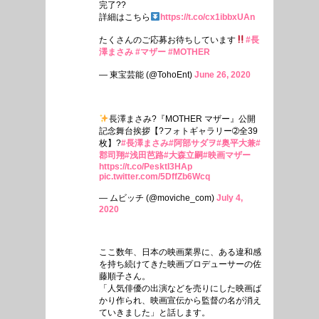
完了??
詳細はこちら
https://t.co/cx1ibbxUAn
たくさんのご応募お待ちしています
#長
澤まさみ
#マザー
#MOTHER
— 東宝芸能 (@TohoEnt)
June 26, 2020
長澤まさみ?
『MOTHER マザー』公開
記念舞台挨拶【?フォトギャラリー➁全39
枚】?
#長澤まさみ
#阿部サダヲ
#奥平大兼
#
郡司翔
#浅田芭路
#大森立嗣
#映画マザー
https://t.co/PesktI3HAp
pic.twitter.com/5DffZb6Wcq
— ムビッチ (@moviche_com)
July 4,
2020
ここ数年、日本の映画業界に、ある違和感
を持ち続けてきた映画プロデューサーの佐
藤順子さん。
「人気俳優の出演などを売りにした映画ば
かり作られ、映画宣伝から監督の名が消え
ていきました」と話します。