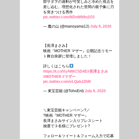
部サダヲの過剰が可笑しみと冷めた視点を
差し込む。理想化された世間の親子像に刃
を突きつける秀作
pic.twitter.com/NDnNN9n2O3
— 魔の山 (@manoyama12)
July 6, 2020
【長澤まさみ】
映画『MOTHER マザー』公開記念リモー
ト舞台挨拶に登壇しました！
詳しくはこちら
https://t.co/VyAWtCSD4E
#長澤まさみ
#MOTHER
#マザー
pic.twitter.com/vLQabJZhl0
— 東宝芸能 (@TohoEnt)
July 6, 2020
＼東宝芸能キャンペーン?／
?映画『MOTHER マザー』
長澤まさみサイン入りプレスシート
抽選で３名様にプレゼント?
フォロー＆ツイート＆フォーム入力で応募