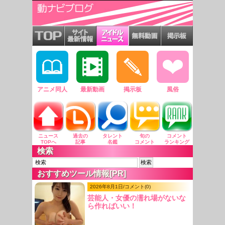
アニメ同人
最新動画
掲示板
風俗
ニュース
過去の
タレント
旬の
コメント
TOPへ
記事
名鑑
コメント
ランキング
検索
おすすめツール情報[PR]
2026年8月1日/コメント(0)
芸能人・女優の濡れ場がないな
ら作ればいい！