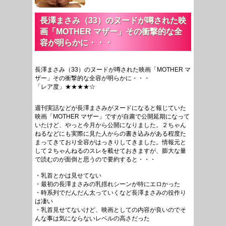
長澤まさみ（33）のヌードが噂された映
画「MOTHER マザー」その衝撃的な全
容が明らかに・・・
長澤まさみ（33）のヌードが噂された映画「MOTHER マ
ザー」その衝撃的な全容が明らかに・・・
「レア度」★★★★☆
週刊実話などが長澤まさみがヌードになると報じていた
映画「MOTHER マザー」ですが自粛で公開延期になって
いたけど、やっと今月から公開になりました。２ちゃん
ねるなどにも実際に見た人からの書き込みがある程度た
まってきており全容がはっきりしてきました。情報元と
して２ちゃんねるのスレを載せておきますが、膨大な量
で読むのが面倒と思うので要約すると・・・
・乳首とかは見せてない
・最初の長澤まさみの乳揺れシーンが特にエロかった
・時系列でだんだん太っていくなど長澤まさみの役作り
は凄い
・乳首見せてないけど、映画としての内容が良いのでそ
んな事は気にならないレベルの高さだった