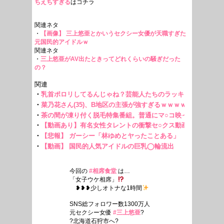
ちえちすぎる
はコチラ
関連ネタ
・
【画像】 三上悠亜とかいうセクシー女優が天職すぎた
元国民的アイドルｗ
関連ネタ
・
三上悠亜がAV出たときってどれくらいの騒ぎだった
の？
今回の
#相席食堂
は…
「女子ウケ相席」
❥❥❥少しオトナな1時間
SNS総フォロワー数1300万人
元セクシー女優
#三上悠亜
?
?北海道石狩市へ?