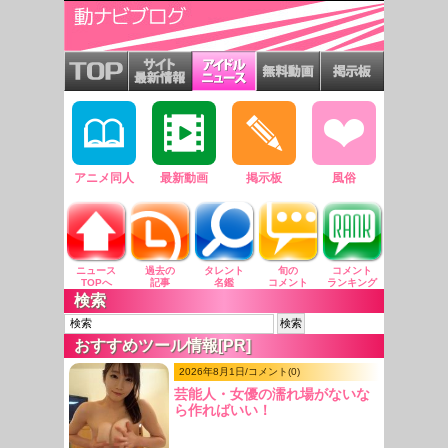
アニメ同人
最新動画
掲示板
風俗
ニュース
過去の
タレント
旬の
コメント
TOPへ
記事
名鑑
コメント
ランキング
検索
おすすめツール情報[PR]
2026年8月1日/コメント(0)
芸能人・女優の濡れ場がないな
ら作ればいい！