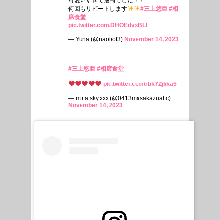
可愛いすぎで最高でした！！
何回もリピートします
#三上悠亜
#相
席食堂
pic.twitter.com/DHOEdvxBLI
— Yuna (@naobot3)
November 14, 2023
#三上悠亜
#相席食堂
pic.twitter.com/rbk7Zjbka5
— m.r.a.sky.xxx (@0413masakazuabc)
November 14, 2023