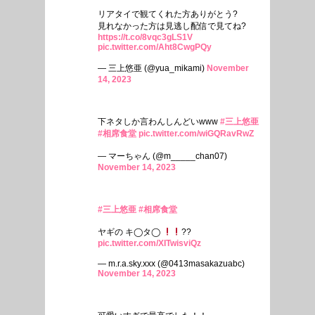
リアタイで観てくれた方ありがとう?
見れなかった方は見逃し配信で見てね?
https://t.co/8vqc3gLS1V
pic.twitter.com/Aht8CwgPQy
— 三上悠亜 (@yua_mikami)
November
14, 2023
下ネタしか言わんしんどいwww
#三上悠亜
#相席食堂
pic.twitter.com/wiGQRavRwZ
— マーちゃん (@m_____chan07)
November 14, 2023
#三上悠亜
#相席食堂
ヤギの キ◯タ◯
??
pic.twitter.com/XITwisviQz
— m.r.a.sky.xxx (@0413masakazuabc)
November 14, 2023