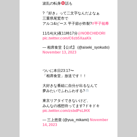
波乱の転身
話も
?『好き』って二文字なんだよなぁ
三重県尾鷲市で
アルコ&ピース 平子節が炸裂?
#平子祐希
11/14(火)夜11時17分
@NOBCHIDORI
pic.twitter.com/C6zb5XaaKk
— 相席食堂【公式】 (@aiseki_syokudo)
November 13, 2023
ついに本日23:17〜
「相席食堂」放送です！！
大好きな番組に自分が出るなんて
夢みたいでふわふわする?
東京リアタイできないけど、
みんなの感想待ってます?ドキドキ
pic.twitter.com/zsbdPsLlHX
— 三上悠亜 (@yua_mikami)
November
14, 2023