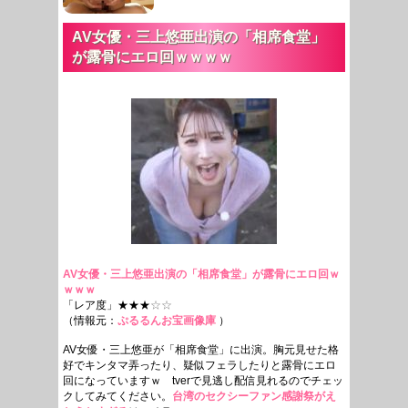
AV女優・三上悠亜出演の「相席食堂」
が露骨にエロ回ｗｗｗｗ
AV女優・三上悠亜出演の「相席食堂」が露骨にエロ回ｗ
ｗｗｗ
「レア度」★★★
☆☆
（情報元：
ぷるるんお宝画像庫
）
AV女優・三上悠亜が「相席食堂」に出演。胸元見せた格
好でキンタマ弄ったり、疑似フェラしたりと露骨にエロ
回になっていますｗ tverで見逃し配信見れるのでチェッ
クしてみてください。
台湾のセクシーファン感謝祭がえ