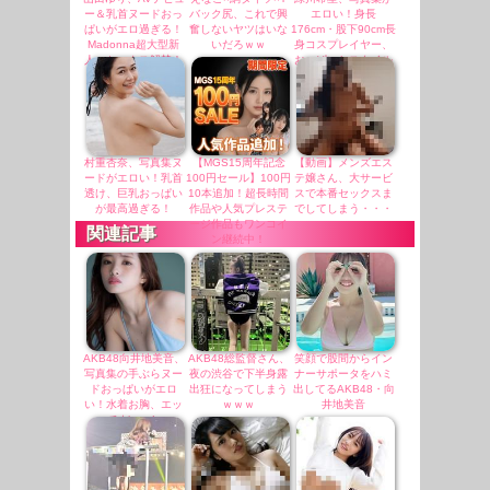
ー＆乳首ヌードおっ
バック尻、これで興
エロい！身長
ぱいがエロ過ぎる！
奮しないヤツはいな
176cm・股下90cm長
Madonna超大型新
いだろｗｗ
身コスプレイヤー、
人、セックス解禁！
おっぱいとスタイル
（エロ動画）
圧巻！
村重杏奈、写真集ヌ
【MGS15周年記念
【動画】メンズエス
ードがエロい！乳首
100円セール】100円
テ嬢さん、大サービ
透け、巨乳おっぱい
10本追加！超長時間
スで本番セックスま
が最高過ぎる！
作品や人気プレステ
でしてしまう・・・
ージ作品もワンコイ
関連記事
ン継続中！
AKB48向井地美音、
AKB48総監督さん、
笑顔で股間からイン
写真集の手ぶらヌー
夜の渋谷で下半身露
ナーサポータをハミ
ドおっぱいがエロ
出狂になってしまう
出してるAKB48・向
い！水着お胸、エッ
ｗｗｗ
井地美音
チだｗｗÞ