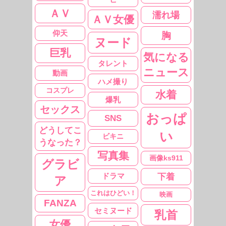
ＡＶ
濡れ場
ＡＶ女優
仰天
胸
ヌード
巨乳
気になる
タレント
ニュース
動画
ハメ撮り
コスプレ
水着
爆乳
セックス
おっぱ
SNS
どうしてこ
い
ビキニ
うなった？
写真集
画像ks911
グラビ
ドラマ
下着
ア
これはひどい！
映画
FANZA
セミヌード
乳首
女優