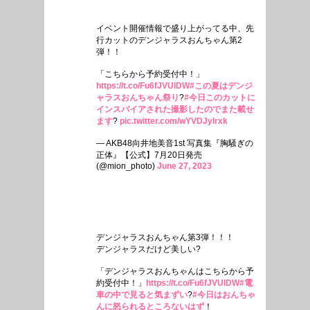
イベント開催情報で盛り上がってる中、先
行カットのデンジャラスおんちゃん第2
弾！！
「こちらから予約受付中！」
https://t.co/Fu6fJVUlDW
#この夏はデンジ
ャラスおんちゃん祭り
?
#今日このカットに
インスパイアされた撮影したのでまた載せ
ます
?
pic.twitter.com/wYVDJyIrxk
— AKB48向井地美音1st 写真集『胸騒ぎの
正体』【公式】7月20日発売
(@mion_photo)
June 27, 2023
デンジャラスおんちゃん第3弾！！！
デンジャラスだけど美しい?
「デンジャラスおんちゃんはこちらから予
約受付中！」
https://t.co/Fu6fJVUlDW
#電
車の中で見ると気まずい
?
#今日はおんちゃ
んに怒られるところないはず
！