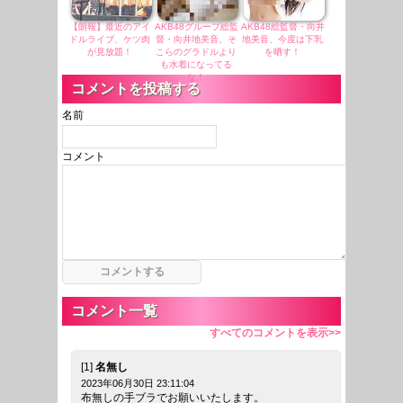
【朗報】最近のアイ
AKB48グループ総監
AKB48総監督・向井
ドルライブ、ケツ肉
督・向井地美音、そ
地美音、今度は下乳
が見放題！
こらのグラドルより
を晒す！
も水着になってる
な！
コメントを投稿する
名前
コメント
コメント一覧
すべてのコメントを表示>>
[1]
名無し
2023年06月30日 23:11:04
布無しの手ブラでお願いいたします。