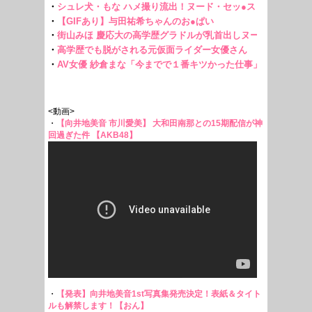
<動画>
・
【向井地美音 市川愛美】 大和田南那との15期配信が神
回過ぎた件 【AKB48】
・
【発表】向井地美音1st写真集発売決定！表紙＆タイト
ルも解禁します！【おん】