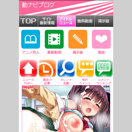
アニメ同人
最新動画
掲示板
風俗
ニュース
過去の
タレント
旬の
コメント
TOPへ
記事
名鑑
コメント
ランキング