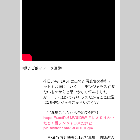
<動ナビ的イメージ画像>
今日からFLASHに出てた写真集の先行カ
ットをお届けしたく、、デンジャラスすぎ
ないものからと思いかなり悩みました
が、、、ほぼデンジャラスだからここは逆
に1番デンジャラスからいこう??
「写真集こちらから予約受付中！」
https://t.co/Fu6fJVUlDW
#ＦＬＡＳＨの中
だと１番デンジャラスだけど
…
pic.twitter.com/StBrREIGgm
— AKB48向井地美音1st 写真集『胸騒ぎの