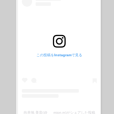
この投稿をInstagramで見る
向井地 美音(@___mion.m)がシェアした投稿