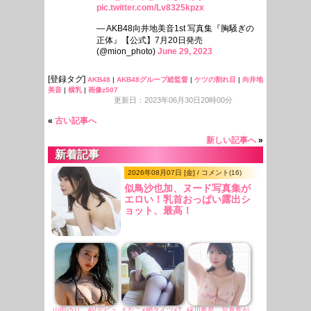
pic.twitter.com/Lv8325kpzx
— AKB48向井地美音1st 写真集『胸騒ぎの
正体』【公式】7月20日発売
(@mion_photo)
June 29, 2023
[登録タグ]
AKB48
|
AKB48グループ総監督
|
ケツの割れ目
|
向井地
美音
|
横乳
|
画像z507
更新日：2023年06月30日20時00分
«
古い記事へ
新しい記事へ
»
新着記事
2026年08月07日 [金] / コメント(16)
似鳥沙也加、ヌード写真集が
エロい！乳首おっぱい露出シ
ョット、最高！
山田ゆり、AVデビュ
えなこ×網タイツ×T
緑川希星、写真集が