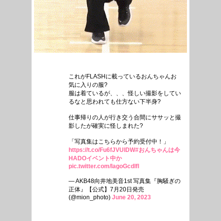
これがFLASHに載っているおんちゃんお
気に入りの服?
服は着ているが、、、怪しい撮影をしてい
るなと思われても仕方ない下半身?
仕事帰りの人が行き交う合間にササッと撮
影したが確実に怪しまれた?
「写真集はこちらから予約受付中！」
https://t.co/Fu6fJVUlDW
#おんちゃんは今
HADOイベント中か
pic.twitter.com/IagoGcdlfl
— AKB48向井地美音1st 写真集『胸騒ぎの
正体』【公式】7月20日発売
(@mion_photo)
June 20, 2023