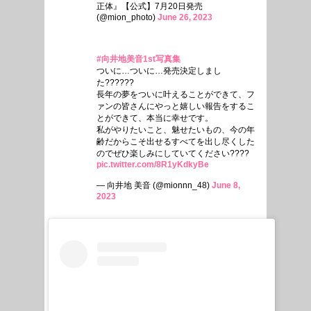
正体』【公式】7月20日発売
(@mion_photo)
June 26, 2023
#向井地美音1st写真集
ついに…ついに…発売決定しまし
た??????
長年の夢をついに叶えることができて、フ
ァンの皆さんにやっと嬉しい報告をするこ
とができて、本当に幸せです。
私がやりたいこと、魅せたいもの、今の年
齢だからこそ出せるすべてを出し尽くした
のでぜひ楽しみにしていてください????
pic.twitter.com/8R1yKdkyBe
— 向井地 美音 (@mionnn_48)
June 8,
2023