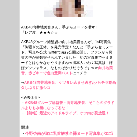
AKB48向井地美音さん、手ぶらヌードを晒す！
「レア度」★★★
☆☆
AKB48グループ総監督の向井地美音さんが、1st写真集
『胸騒ぎの正体』を発売予定！なんと「手ぶらセミヌー
ド」写真を公式Twitterで先行公開公開し、ファンから興
奮の声が多数寄せられていました！初の写真集でセミヌ
ードとはなかなかやりますねｗ御本人いわく写真は「ほ
ぼデンジャラス」なものばかりだそうですｗｗ
向井地美
音、赤ビキニで色白豊満バスト
はコチラ
⇒
AKB48向井地美音、ケツ食い込ませ過ぎたパ○チラ動画
久しぶりに激シコ
<過去ネタ>
・
AKB48グループ総監督・向井地美音、そこらのグラド
ルよりも水着になってるな！
・
【朗報】最近のアイドルライブ、ケツ肉が見放題！