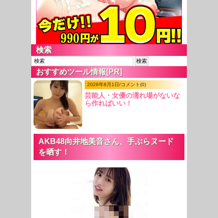
検索
おすすめツール情報[PR]
2026年8月1日/コメント(0)
芸能人・女優の濡れ場がないな
ら作ればいい！
AKB48向井地美音さん、手ぶらヌード
を晒す！