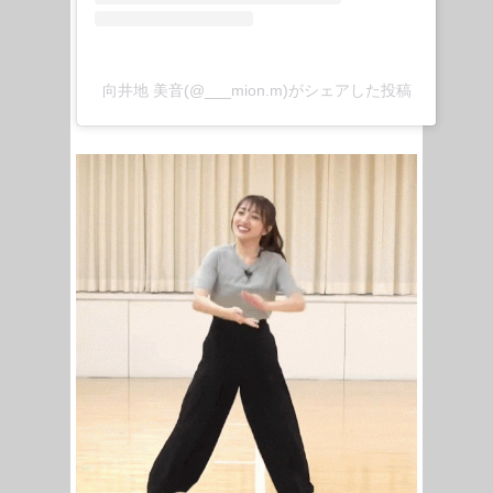
向井地 美音(@___mion.m)がシェアした投稿