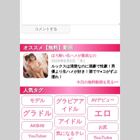
オススメ【無料】動画
ほろ酔い生ハメが最高なの
2026年8月6日「木］
ルックスは清楚なのに酒豪で性豪！男
優より生ハメが好き！酒でマ●コがずぶ
濡れ！
今日の無料動画を見る>>
人気タグ
AVデビュー
モデル
グラビアア
イドル
エロ
グラドル
アイドル
AKB48
お尻
気になるテレ
YouTuber
YouTube
ビ