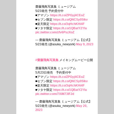
齋藤飛鳥写真集 ミュージアム
5/23発売 予約受付中
■アマゾン
https://t.co/ZPGyj4CEoZ
■セブン限定
https://t.co/QNCSy05lkv
■楽天限定
https://t.co/3qHchKHi4F
■ツタヤ限定
https://t.co/1QBatY2Ylu
pic.twitter.com/zfv6PszXoZ
— 齋藤飛鳥写真集 ミュージアム【公式】
5/23発売 (@asuka_newyork)
May 9, 2023
#齋藤飛鳥写真集
メイキングムービー公開
齋藤飛鳥写真集 ミュージアム
5月23日発売 予約受付中
■アマゾン
https://t.co/ZPGyj4CEoZ
■セブン限定
https://t.co/QNCSy05lkv
■楽天限定
https://t.co/3qHchKHi4F
■ツタヤ限定
https://t.co/1QBatY2Ylu
pic.twitter.com/7XiM73lFJd
— 齋藤飛鳥写真集 ミュージアム【公式】
5/23発売 (@asuka_newyork)
May 20,
2023