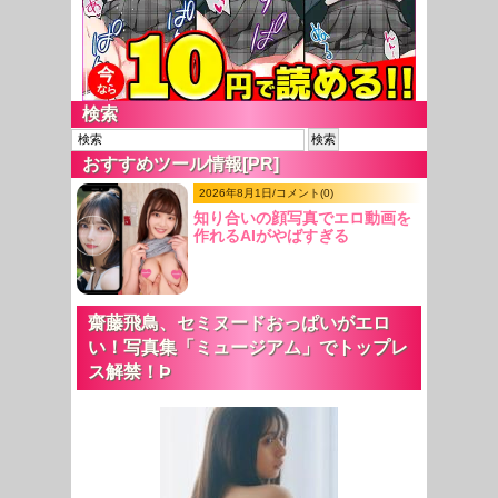
検索
おすすめツール情報[PR]
2026年8月1日/コメント(0)
知り合いの顔写真でエロ動画を
作れるAIがやばすぎる
齋藤飛鳥、セミヌードおっぱいがエロ
い！写真集「ミュージアム」でトップレ
ス解禁！Þ