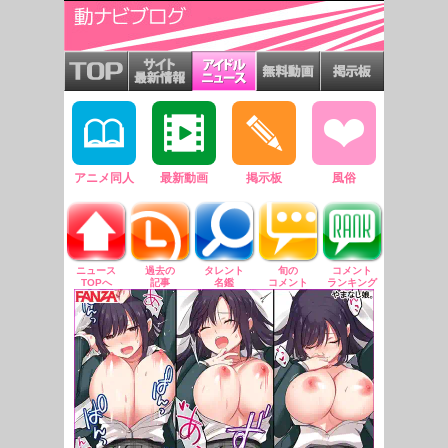
アニメ同人
最新動画
掲示板
風俗
ニュース
過去の
タレント
旬の
コメント
TOPへ
記事
名鑑
コメント
ランキング