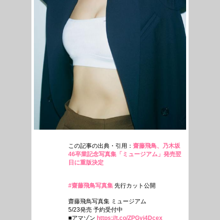
この記事の出典・引用：
齋藤飛鳥、乃木坂
46卒業記念写真集「ミュージアム」発売翌
日に重版決定
#齋藤飛鳥写真集
先行カット公開
齋藤飛鳥写真集 ミュージアム
5/23発売 予約受付中
■アマゾン
https://t.co/ZPGyj4Dcex