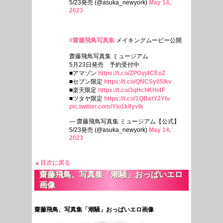
5/23発売 (@asuka_newyork)
May 14,
2023
#齋藤飛鳥写真集
メイキングムービー公開
齋藤飛鳥写真集 ミュージアム
5月23日発売 予約受付中
■アマゾン
https://t.co/ZPGyj4CEoZ
■セブン限定
https://t.co/QNCSy05lkv
■楽天限定
https://t.co/3qHchKHi4F
■ツタヤ限定
https://t.co/1QBatY2Ylu
pic.twitter.com/Yio1k8yvIk
— 齋藤飛鳥写真集 ミュージアム【公式】
5/23発売 (@asuka_newyork)
May 14,
2023
▲目次に戻る
齋藤飛鳥、写真集「潮騒」おっぱいエロ
画像
齋藤飛鳥、写真集「潮騒」おっぱいエロ画像