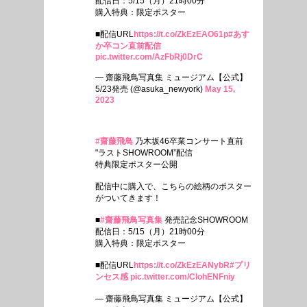
配信日：5/15（月）21時00分
購入特典：限定ポスター
■配信URL
https://t.co/ZkEzEAO61p
#あす
か卒コン直前配信
pic.twitter.com/AzFbRj0DrC
— 齋藤飛鳥写真集 ミュージアム【公式】
5/23発売 (@asuka_newyork)
May 15,
2023
#齋藤飛鳥
乃木坂46卒業コンサート直前
"ラストSHOWROOM”配信
特典限定ポスター公開
配信中に購入で、こちらの絵柄のポスター
がついてきます！
■
#齋藤飛鳥写真集
発売記念SHOWROOM
配信日：5/15（月）21時00分
購入特典：限定ポスター
■配信URL
https://t.co/ZkEzEANybR
#プリ
ンセス感
pic.twitter.com/ClohENFniy
— 齋藤飛鳥写真集 ミュージアム【公式】