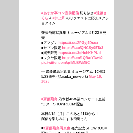
#あすか卒コン直前配信
切り抜き
#遠藤さ
くら
&
#井上和
のリクエストに応えスクシ
ョタイム
齋藤飛鳥写真集 ミュージアム 5月23日発
売
■アマゾン
https://t.co/ZPGyj4Dcex
■セブン限定
https://t.co/QNCSy05Ta3
■楽天限定
https://t.co/3qHchKHPUd
■ツタヤ限定
https://t.co/1QBatY3wb2
pic.twitter.com/qrIMLBWM5C
— 齋藤飛鳥写真集 ミュージアム【公式】
5/23発売 (@asuka_newyork)
May 16,
2023
#齋藤飛鳥
乃木坂46卒業コンサート直前
"ラストSHOWROOM”配信
本日5/15（月）このあと21時から！
配信を楽しみにする飛鳥さん
■
#齋藤飛鳥写真集
発売記念SHOWROOM