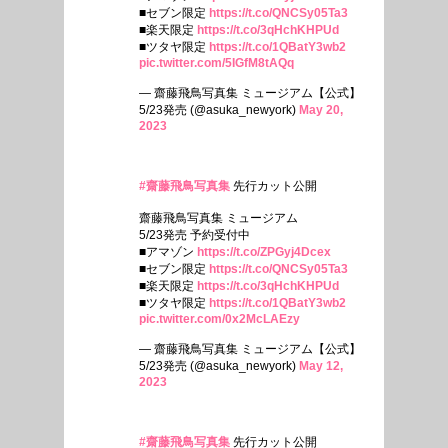
■セブン限定
https://t.co/QNCSy05Ta3
■楽天限定
https://t.co/3qHchKHPUd
■ツタヤ限定
https://t.co/1QBatY3wb2
pic.twitter.com/5IGfM8tAQq
— 齋藤飛鳥写真集 ミュージアム【公式】
5/23発売 (@asuka_newyork)
May 20,
2023
#齋藤飛鳥写真集
先行カット公開
齋藤飛鳥写真集 ミュージアム
5/23発売 予約受付中
■アマゾン
https://t.co/ZPGyj4Dcex
■セブン限定
https://t.co/QNCSy05Ta3
■楽天限定
https://t.co/3qHchKHPUd
■ツタヤ限定
https://t.co/1QBatY3wb2
pic.twitter.com/0x2McLAEzy
— 齋藤飛鳥写真集 ミュージアム【公式】
5/23発売 (@asuka_newyork)
May 12,
2023
#齋藤飛鳥写真集
先行カット公開