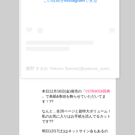
この投稿をInstagramで見る
横野 すみれ Yokono Sumire(@yokono_sumire)がシェアした投稿
本日12月16日(金)発売の「
#STRiKE8回表
」で表紙&巻頭を飾らせていただいてま
す！??
なんと…全26ページと超特大ボリューム！
私のお気に入りはお手紙を読んでるカット
です??
明日12/17(土)はネットサイン会もあるの