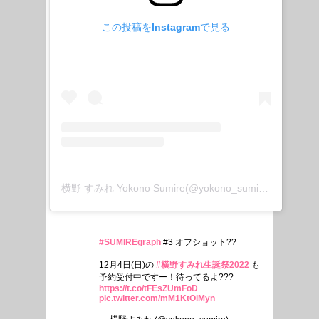
この投稿をInstagramで見る
横野 すみれ Yokono Sumire(@yokono_sumire)がシェアした投稿
#SUMIREgraph
#3 オフショット??
12月4日(日)の
#横野すみれ生誕祭2022
も
予約受付中ですー！待ってるよ???
https://t.co/tFEsZUmFoD
pic.twitter.com/mM1KtOiMyn