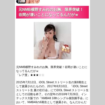
元NMB横野すみれのお胸、限界突破！
谷間が凄いことになってるんだがｗ
元NMB横野すみれのお胸、限界突破！谷間が凄いことに
なってるんだがｗ
「レア度」★★★
☆☆
2015年7月12日、iDOL Street ストリート生の第8期生と
して披露されたものの、2017年8月10日、「iDOL Street
ストリート生 夏の壮行会」にてiDOL Street ストリート生
としての活動を終了。その翌年の2018年7月28日、イン
テックス大阪での「NMB48 18thシングル個別握手会」に
おいて、NMB48の6期生として披露され、なんだかんだ