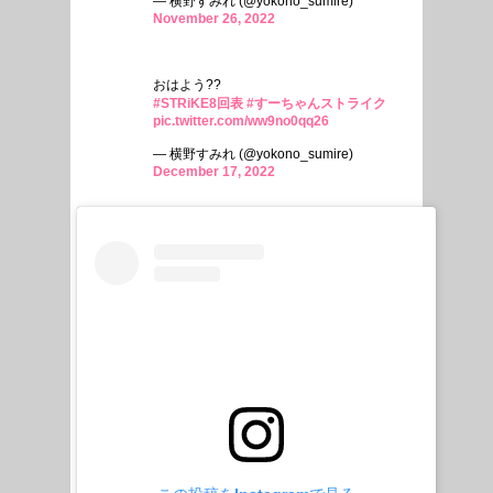
— 横野すみれ (@yokono_sumire)
November 26, 2022
おはよう??
#STRiKE8回表
#すーちゃんストライク
pic.twitter.com/ww9no0qq26
— 横野すみれ (@yokono_sumire)
December 17, 2022