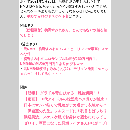
あって2021年5月23日、活動辞退の申し入れをして
NMB48を辞めちゃった元NMB横野すみれちゃんですが、
どんなケーキよりも美味しそうなおっぱいがたまりませ
ん。
横野すみれのドスケベ下着
はコチラ
関連ネタ
・
【朗報画像】横野すみれさん、とんでもない水着を着
てしまう
<過去ネタ>
・
元NMB・横野すみれのバストとモリマンが最高にスケ
ベな件
・
横野すみれのエロサンプル動画が260万回再生、
NMB48のMV20万回再生より伸びるｗｗ
・
元NMB48横野すみれさん(22)、モリマン発覚！めっち
ゃもっこりしてるな・・・