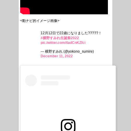
<動ナビ的イメージ画像>
12月12日で22歳になりました?????！
#横野すみれ生誕祭2022
pic.twitter.com/4adCnKZfci
— 横野すみれ (@yokono_sumire)
December 11, 2022