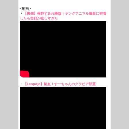
<動画>
・
【裏側】横野すみれ降臨！ヤングアニマル撮影に密着
したら笑顔が眩しすぎた
・
【LeopAje】熱血！すーちゃんのグラビア部屋