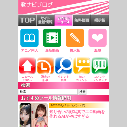
アニメ同人
最新動画
掲示板
風俗
ニュース
過去の
タレント
旬の
コメント
TOPへ
記事
名鑑
コメント
ランキング
検索
おすすめツール情報[PR]
2026年8月1日/コメント(0)
知り合いの顔写真でエロ動画を
作れるAIがやばすぎる