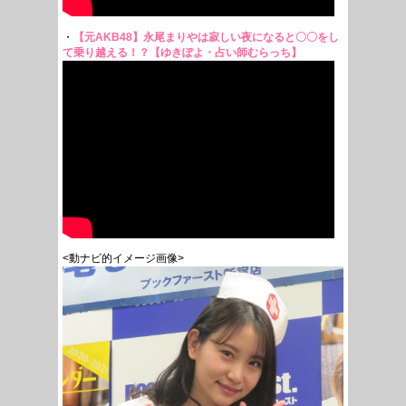
・
【元AKB48】永尾まりやは寂しい夜になると〇〇をし
て乗り越える！？【ゆきぽよ・占い師むらっち】
<動ナビ的イメージ画像>