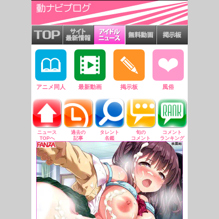
アニメ同人
最新動画
掲示板
風俗
ニュース
過去の
タレント
旬の
コメント
TOPへ
記事
名鑑
コメント
ランキング