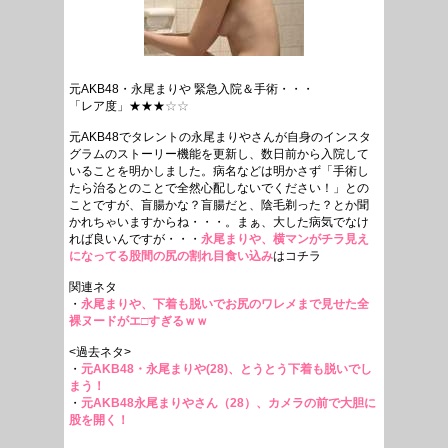
元AKB48・永尾まりや 緊急入院＆手術・・・
「レア度」★★★
☆☆
元AKB48でタレントの永尾まりやさんが自身のインスタ
グラムのストーリー機能を更新し、数日前から入院して
いることを明かしました。病名などは明かさず「手術し
たら治るとのことで全然心配しないでください！」との
ことですが、盲腸かな？盲腸だと、陰毛剃った？とか聞
かれちゃいますからね・・・。まぁ、大した病気でなけ
れば良いんですが・・・
永尾まりや、横マンがチラ見え
になってる股間の尻の割れ目食い込み
はコチラ
関連ネタ
・
永尾まりや、下着も脱いでお尻のワレメまで見せた全
裸ヌードがエ□すぎるｗｗ
<過去ネタ>
・
元AKB48・永尾まりや(28)、とうとう下着も脱いでし
まう！
・
元AKB48永尾まりやさん（28）、カメラの前で大胆に
股を開く！