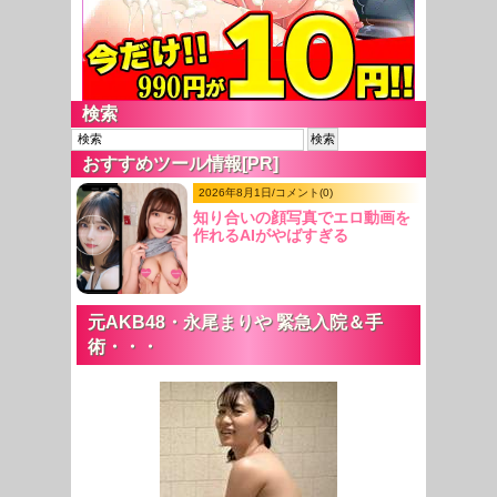
検索
おすすめツール情報[PR]
2026年8月1日/コメント(0)
知り合いの顔写真でエロ動画を
作れるAIがやばすぎる
元AKB48・永尾まりや 緊急入院＆手
術・・・