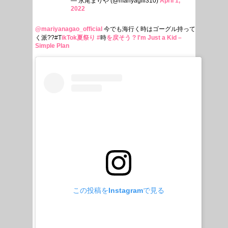
— 永尾まりや (@mariyagiii310)
April 1,
2022
@mariyanagao_official
今でも海行く時はゴーグル持って
く派??#T
ikTok夏祭り #
時
を戻そう
? I'm Just a Kid –
Simple Plan
この投稿をInstagramで見る