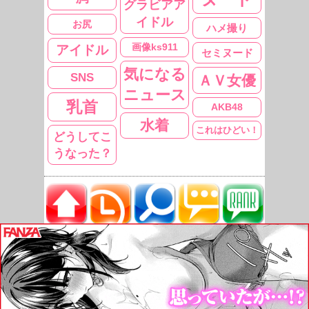
グラビアア
イドル
お尻
ハメ撮り
画像ks911
アイドル
セミヌード
気になる
SNS
ＡＶ女優
ニュース
乳首
AKB48
水着
これはひどい！
どうしてこ
うなった？
ニュース
過去の
タレント
旬の
コメント
TOPへ
記事
名鑑
コメント
ランキング
削除依頼フォー
WEB MASTER
つぶやき
様
ム
Copyrights(c) 2010 DOUGA FILE NAVIGATOR
All rights reserved.