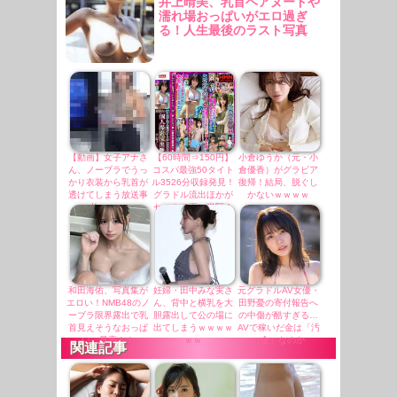
井上晴美、乳首ヘアヌードや
濡れ場おっぱいがエロ過ぎ
る！人生最後のラスト写真
集、最高！！
【動画】女子アナさ
【60時間⇒150円】
小倉ゆうか（元・小
ん、ノーブラでうっ
コスパ最強50タイト
倉優香）がグラビア
かり衣装から乳首が
ル3526分収録発見！
復帰！結局、脱ぐし
透けてしまう放送事
グラドル流出ほかが
かないｗｗｗｗ
故ｗｗｗ
セールで更に半額！
和田海佑、写真集が
妊婦・田中みな実さ
元グラドルAV女優・
エロい！NMB48のノ
ん、背中と横乳を大
田野憂の寄付報告へ
ーブラ限界露出で乳
胆露出して公の場に
の中傷が酷すぎる…
首見えそうなおっぱ
出てしまうｗｗｗｗ
AVで稼いだ金は「汚
い、最高！！
ｗｗ
い金」なのか
関連記事