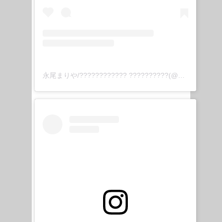
永尾まりや/???????????? ??????????(@mariyagi_san)がシェアした投稿