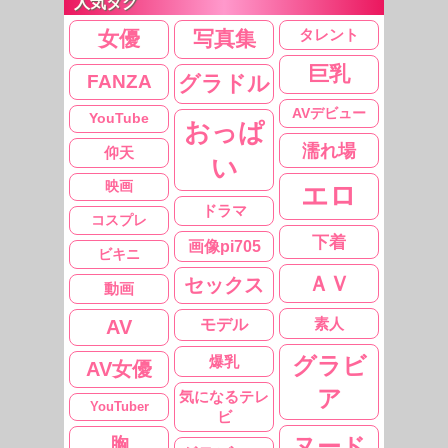
人気タグ
タレント
女優
写真集
巨乳
FANZA
グラドル
AVデビュー
YouTube
おっぱ
濡れ場
仰天
い
映画
エロ
ドラマ
コスプレ
下着
画像pi705
ビキニ
ＡＶ
セックス
動画
素人
AV
モデル
グラビ
爆乳
AV女優
ア
気になるテレ
YouTuber
ビ
胸
ヌード