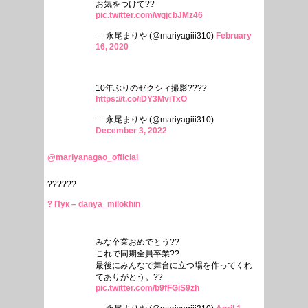
お気をつけて??
pic.twitter.com/wgjcbJMz46
— 永尾まりや (@mariyagiii310)
February
16, 2020
10年ぶりのゼクシィ撮影????
https://t.co/iDY3MviTxO
— 永尾まりや (@mariyagiii310)
December 3, 2022
@mariyanagao_official
??????
? Пук – danya_milokhin
みな卒業おめでとう??
これで同期全員卒業??
最後にみんなで舞台に立つ場を作ってくれ
てありがとう。??
pic.twitter.com/b9fFGiS9zh