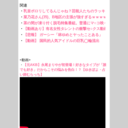
<動画>
・
【元AKB】永尾まりやが初登場！好きなタイプが「誰
でも好き」だからこその悩みを告白！？【ゆきぽよ・占
い師むらっち】