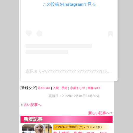
この投稿をInstagramで見る
永尾まりや/???????????? ??????????(@mariyagi_san)がシェアした投稿
[登録タグ]
元AKB48
|
入院
|
手術
|
永尾まりや
|
画像z412
更新日：2022年12月04日14時30分
«
古い記事へ
新しい記事へ
»
新着記事
2026年08月08日 [土] / コメント(1)