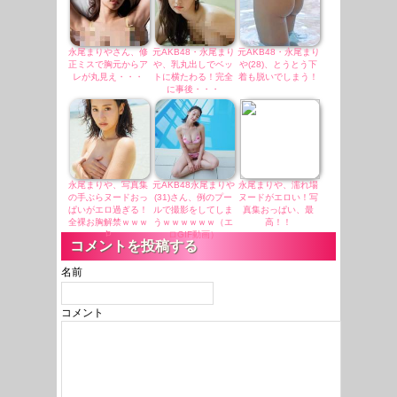
永尾まりやさん、修
元AKB48・永尾まり
元AKB48・永尾まり
正ミスで胸元からア
や、乳丸出しでベッ
や(28)、とうとう下
レが丸見え・・・
トに横たわる！完全
着も脱いでしまう！
に事後・・・
永尾まりや、写真集
元AKB48永尾まりや
永尾まりや、濡れ場
の手ぶらヌードおっ
(31)さん、例のプー
ヌードがエロい！写
ぱいがエロ過ぎる！
ルで撮影をしてしま
真集おっぱい、最
全裸お胸解禁ｗｗｗ
うｗｗｗｗｗｗ（エ
高！！
Þ
ロGIF動画）
コメントを投稿する
名前
コメント