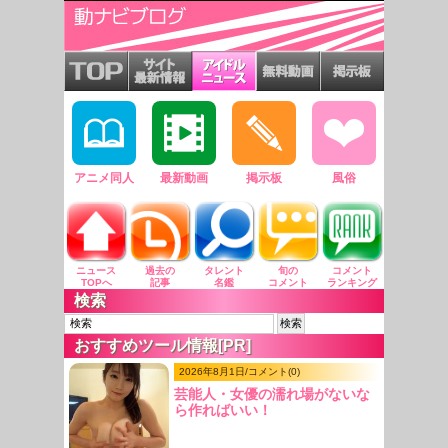
アニメ同人
最新動画
掲示板
風俗
ニュース
過去の
タレント
旬の
コメント
TOPへ
記事
名鑑
コメント
ランキング
検索
おすすめツール情報[PR]
2026年8月1日/コメント(0)
芸能人・女優の濡れ場がないな
ら作ればいい！