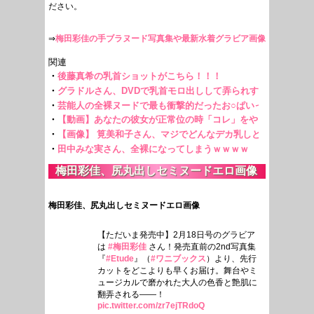
ださい。
⇒
梅田彩佳の手ブラヌード写真集や最新水着グラビア画像
梅田彩佳、尻丸出しセミヌードエロ画像
梅田彩佳、尻丸出しセミヌードエロ画像
【ただいま発売中】2月18日号のグラビア
は
#梅田彩佳
さん！発売直前の2nd写真集
『
#Etude
』（
#ワニブックス
）より、先行
カットをどこよりも早くお届け。舞台やミ
ュージカルで磨かれた大人の色香と艶肌に
翻弄される――！
pic.twitter.com/zr7ejTRdoQ