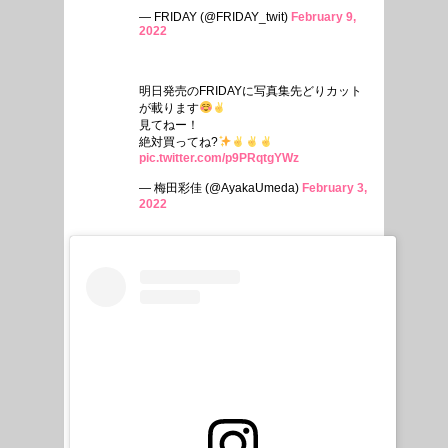
— FRIDAY (@FRIDAY_twit)
February 9,
2022
明日発売のFRIDAYに写真集先どりカット
が載ります
見てねー！
絶対買ってね?
pic.twitter.com/p9PRqtgYWz
— 梅田彩佳 (@AyakaUmeda)
February 3,
2022