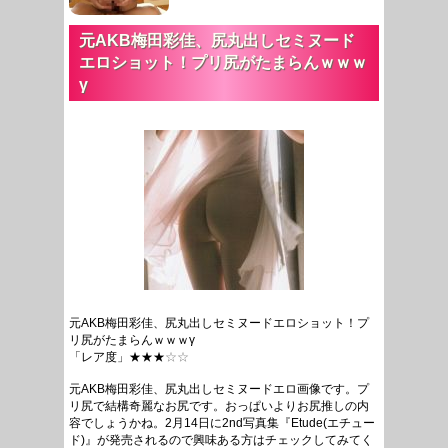
元AKB梅田彩佳、尻丸出しセミヌード
エロショット！プリ尻がたまらんｗｗｗ
γ
元AKB梅田彩佳、尻丸出しセミヌードエロショット！プ
リ尻がたまらんｗｗｗγ
「レア度」★★★
☆☆
元AKB梅田彩佳、尻丸出しセミヌードエロ画像です。プ
リ尻で結構奇麗なお尻です。おっぱいよりお尻推しの内
容でしょうかね。2月14日に2nd写真集『Etude(エチュー
ド)』が発売されるので興味ある方はチェックしてみてく