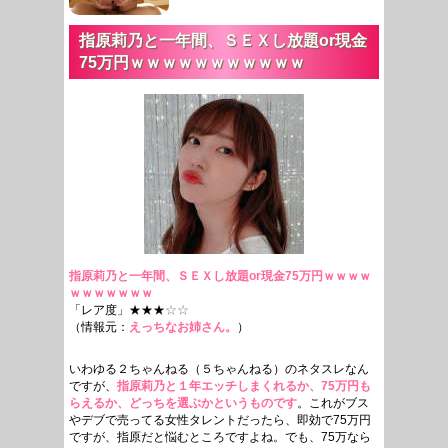
指原莉乃と一年間、ＳＥＸし放題or現金
75万円ｗｗｗｗｗｗｗｗｗｗｗ
指原莉乃と一年間、ＳＥＸし放題or現金75万円ｗｗｗｗ
ｗｗｗｗｗｗｗ
「レア度」★★★
☆☆
（情報元：
えっちなお姉さん。
）
いわゆる２ちゃんねる（５ちゃんねる）のネタスレなん
ですが、
指原莉乃と１年エッチしまくれるか、75万円も
らえるか、どっちを選ぶかというものです
。これがブス
やデブで売ってる女性タレントだったら、即効で75万円
ですが、指原だと悩むところですよね。でも、75万なら