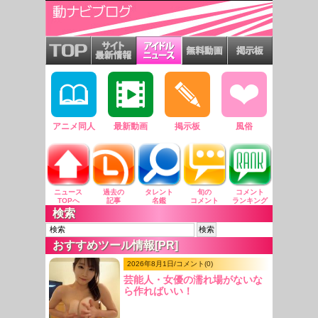
アニメ同人
最新動画
掲示板
風俗
ニュース
過去の
タレント
旬の
コメント
TOPへ
記事
名鑑
コメント
ランキング
検索
おすすめツール情報[PR]
2026年8月1日/コメント(0)
芸能人・女優の濡れ場がないな
ら作ればいい！