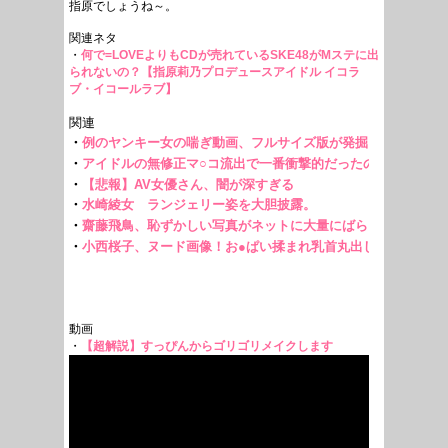
指原でしょうね～。
関連ネタ
・
何で=LOVEよりもCDが売れているSKE48がMステに出
られないの？【指原莉乃プロデュースアイドル イコラ
ブ・イコールラブ】
動画
・
【超解説】すっぴんからゴリゴリメイクします