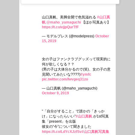
山口真帆、美脚全開で色気溢れる
#山口真
帆
@maho_yamaguchi
【ほか写真あり】
https://t.co/vjjpQurTfF
— モデルプレス (@modelpress)
October
15, 2019
女の子はファンクラブグッズって現実的に
何が欲しくなる？？
(男の子は大体分かるので(笑)、女の子の意
見聞いてみたいな????)
#ymfc
pic.twitter.com/lwvgeq31zo
— 山口真帆 (@maho_yamaguchi)
October 9, 2019
“「自分がすること」で誰かの「きっか
け」になったらいい”
#山口真帆
が1st写真
集「present」を出版
彼女の“今”について聞きました
https://t.co/LdYcXJzfSv
#山口真帆写真集