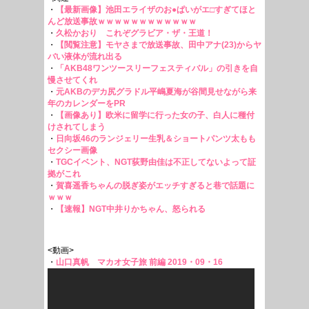
・
【最新画像】池田エライザのお●ぱいがエ□すぎてほと
んど放送事故ｗｗｗｗｗｗｗｗｗｗｗｗ
・
久松かおり これぞグラビア・ザ・王道！
・
【閲覧注意】モヤさまで放送事故、田中アナ(23)からヤ
バい液体が流れ出る
・
「AKB48ワンツースリーフェスティバル」の引きを自
慢させてくれ
・
元AKBのデカ尻グラドル平嶋夏海が谷間見せながら来
年のカレンダーをPR
・
【画像あり】欧米に留学に行った女の子、白人に種付
けされてしまう
・
日向坂46のランジェリー生乳＆ショートパンツ太もも
セクシー画像
・
TGCイベント、NGT荻野由佳は不正してないよって証
拠がこれ
・
賀喜遥香ちゃんの脱ぎ姿がエッチすぎると巷で話題に
ｗｗｗ
・
【速報】NGT中井りかちゃん、怒られる
<動画>
・
山口真帆 マカオ女子旅 前編 2019・09・16