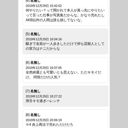
[4]
名無し
2019年12月29日 15:42:02
何やりたい？って聞かれて本人が真っ先にやりたい
って言った仕事が写真集だからな。かなり売れたし
AKB以外の人間は誰も損してないな。
[5]
名無し
2019年12月29日 16:04:16
騒ぎで名前が一人歩きしただけで抑も芸能人として
の実力はナニだからな
[6]
名無し
2019年12月29日 16:07:05
全然綺麗とも可愛いとも思えない。ただキモイだ
け。 同情だけの人気？
[7]
名無し
2019年12月29日 18:27:22
滑舌キモ過ぎハレンチ
[8]
名無し
2019年12月29日 20:06:19
※4 炎上商法で売れただけだろ