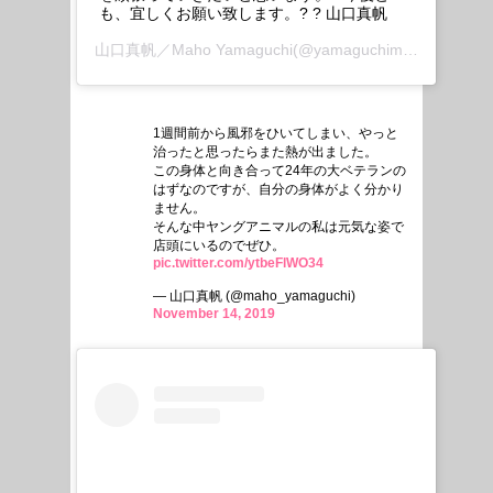
も、宜しくお願い致します。? ? 山口真帆
山口真帆／Maho Yamaguchi
(@yamaguchimaho_official)がシェアした投稿 –
1週間前から風邪をひいてしまい、やっと
治ったと思ったらまた熱が出ました。
この身体と向き合って24年の大ベテランの
はずなのですが、自分の身体がよく分かり
ません。
そんな中ヤングアニマルの私は元気な姿で
店頭にいるのでぜひ。
pic.twitter.com/ytbeFlWO34
— 山口真帆 (@maho_yamaguchi)
November 14, 2019