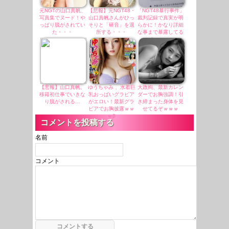
元NGTの山口真帆、
【悲報】元NGT48・
「NGT48暴行事件」
写真集でヌード！や
山口真帆さんがひっ
裁判記録で真実が明
っぱり脱がされてい
そりと「研音」を退
らかに！かなり詳細
た・・・
所する・・・
な事まで暴露してる
な・・・
【悲報】山口真帆、
ゆうちゃみ 、水着巨
大政絢、最新カレン
移籍初仕事でいきな
乳おっぱいグラビア
ダーでお胸強調！引
り脱がされる…
がエロい！最新グラ
き締まった身体を見
ビアでお胸披露ｗｗ
せてるぞｗｗｗ
ｗβ
コメントを投稿する
名前
コメント