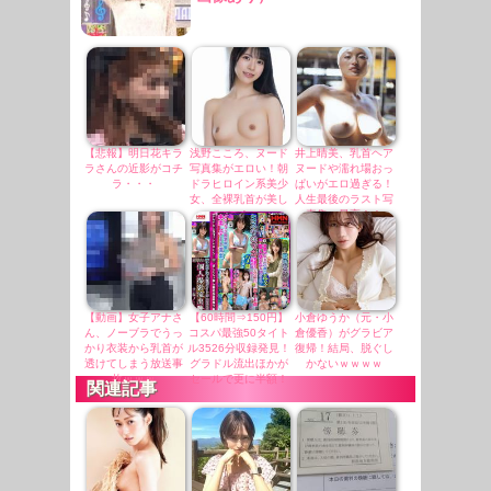
【悲報】明日花キラ
浅野こころ、ヌード
井上晴美、乳首ヘア
ラさんの近影がコチ
写真集がエロい！朝
ヌードや濡れ場おっ
ラ・・・
ドラヒロイン系美少
ぱいがエロ過ぎる！
女、全裸乳首が美し
人生最後のラスト写
い！
真集、最高！！
【動画】女子アナさ
【60時間⇒150円】
小倉ゆうか（元・小
ん、ノーブラでうっ
コスパ最強50タイト
倉優香）がグラビア
かり衣装から乳首が
ル3526分収録発見！
復帰！結局、脱ぐし
透けてしまう放送事
グラドル流出ほかが
かないｗｗｗｗ
故ｗｗｗ
セールで更に半額！
関連記事