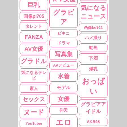
巨乳
気になる
グラビ
ニュース
画像pi705
ア
タレント
画像ks911
ビキニ
FANZA
ハメ撮り
ドラマ
動画
AV女優
写真集
下着
グラドル
AVデビュー
爆乳
気になるテレ
水着
ビ
おっぱ
モデル
素人
い
女優
セックス
グラビアア
仰天
ヌード
イドル
エロ
AKB48
YouTuber