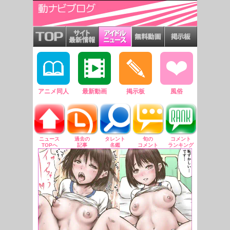
アニメ同人
最新動画
掲示板
風俗
ニュース
過去の
タレント
旬の
コメント
TOPへ
記事
名鑑
コメント
ランキング