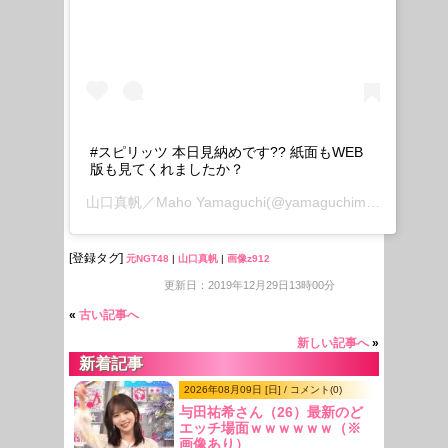
#スピリッツ 本日見納めです?? 紙面もWEB
版も見てくれましたか？
山口真帆／Maho Yamaguchi
(@yamaguchimaho_official)がシェアした投稿 –
[登録タグ]
元NGT48
|
山口真帆
|
画像z912
更新日：2019年12月29日13時00分
«
古い記事へ
新しい記事へ
»
新着記事
2026年08月09日 [日] / コメント(0)
与田祐希さん（26）最新のど
エッチ場面ｗｗｗｗｗｗ（※
画像あり）