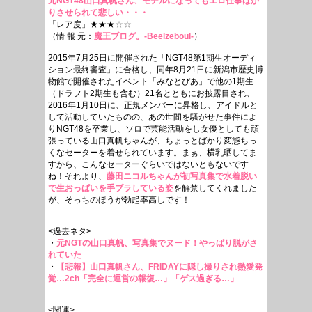
元NGT48山口真帆さん、モデルになってもエロ仕事ばか
りさせられて悲しい・・・
「レア度」★★★
☆☆
（情 報 元：
魔王ブログ。-Beelzeboul-
）
2015年7月25日に開催された「NGT48第1期生オーディ
ション最終審査」に合格し、同年8月21日に新潟市歴史博
物館で開催されたイベント「みなとぴあ」で他の1期生
（ドラフト2期生も含む）21名とともにお披露目され、
2016年1月10日に、正規メンバーに昇格し、アイドルと
して活動していたものの、あの世間を騒がせた事件によ
りNGT48を卒業し、ソロで芸能活動をし女優としても頑
張っている山口真帆ちゃんが、ちょっとばかり変態ちっ
くなセーターを着せられています。まぁ、横乳晒してま
すから、こんなセーターぐらいではないともないです
ね！それより、
藤田ニコルちゃんが初写真集で水着脱い
で生おっぱいを手ブラしている姿
を解禁してくれました
が、そっちのほうが勃起率高しです！
<過去ネタ>
・
元NGTの山口真帆、写真集でヌード！やっぱり脱がさ
れていた
・
【悲報】山口真帆さん、FRIDAYに隠し撮りされ熱愛発
覚…2ch「完全に運営の報復…」「ゲス過ぎる…」
<関連>