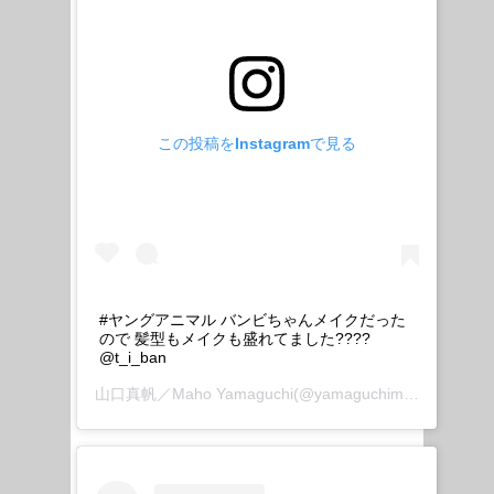
この投稿をInstagramで見る
#ヤングアニマル バンビちゃんメイクだった
ので 髪型もメイクも盛れてました????
@t_i_ban
山口真帆／Maho Yamaguchi
(@yamaguchimaho_official)がシェアした投稿 –