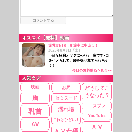
オススメ【無料】動画
爆乳妻NTR！配達中に中出し！
2026年8月8日「土］
下品な昭和オヤジに●され、生でチ●コ
をハメられて、腰を振り立てられちゃ
う！
今日の無料動画を見る>>
人気タグ
映画
お尻
どうしてこ
うなった？
胸
セミヌード
コスプレ
濡れ場
乳首
YouTube
これはひどい！
AV
ＡＶ
ＡＶ女優