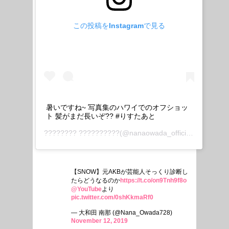
この投稿をInstagramで見る
暑いですね~ 写真集のハワイでのオフショッ
ト 髪がまだ長いぞ?? #りすたあと
???????? ??????????
(@nanaowada_official)がシェアした投稿 –
【SNOW】元AKBが芸能人そっくり診断し
たらどうなるのか
https://t.co/on9Tnh9f8o
@YouTube
より
pic.twitter.com/0shKkmaRf0
— 大和田 南那 (@Nana_Owada728)
November 12, 2019