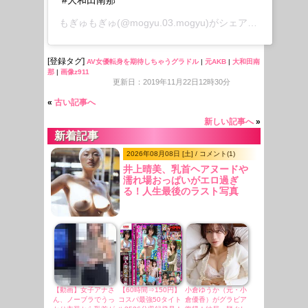
もぎゅもぎゅ
(@mogyu.03.mogyu)がシェアした投稿 –
2
[登録タグ]
AV女優転身を期待しちゃうグラドル
|
元AKB
|
大和田南
那
|
画像z911
更新日：2019年11月22日12時30分
«
古い記事へ
新しい記事へ
»
新着記事
2026年08月08日 [土] / コメント(1)
井上晴美、乳首ヘアヌードや
濡れ場おっぱいがエロ過ぎ
る！人生最後のラスト写真
集、最高！！
【動画】女子アナさ
【60時間⇒150円】
小倉ゆうか（元・小
ん、ノーブラでうっ
コスパ最強50タイト
倉優香）がグラビア