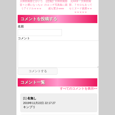
大和田南那とかいう
【悲報】大和田南那
元AKB・大和田南
堂々と裸になっちゃ
のエッチ写真集に親
那、７キロも太って
うアイドルｗｗｗ
戚も驚きwww
セミヌード披露ｗｗ
ｗｗｗｗｗ
コメントを投稿する
名前
コメント
コメント一覧
すべてのコメントを表示>>
[1]
名無し
2019年11月22日 22:17:27
キンプリ