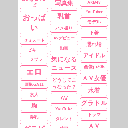
写真集
AKB48
ビ
YouTuber
乳首
おっぱ
モデル
い
ハメ撮り
下着
AVデビュー
セミヌード
濡れ場
動画
ビキニ
アイドル
気になる
コスプレ
ニュース
画像pi705
エロ
ＡＶ女優
どうしてこ
画像ks911
うなった？
水着
素人
AV
グラドル
胸
YouTube
ドラマ
爆乳
タレント
ＡＶ