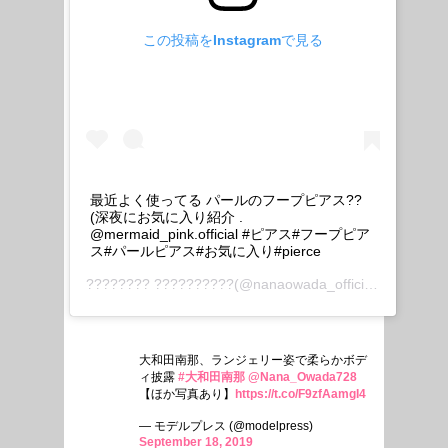
この投稿をInstagramで見る
最近よく使ってる パールのフープピアス??
(深夜にお気に入り紹介 .
@mermaid_pink.official #ピアス#フープピア
ス#パールピアス#お気に入り#pierce
???????? ??????????
(@nanaowada_official)がシェアした投稿 –
大和田南那、ランジェリー姿で柔らかボデ
ィ披露
#大和田南那
@Nana_Owada728
【ほか写真あり】
https://t.co/F9zfAamgI4
— モデルプレス (@modelpress)
September 18, 2019