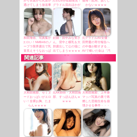
かり衣装から乳首が
ル3526分収録発見！
復帰！結局、脱ぐし
透けてしまう放送事
グラドル流出ほかが
かないｗｗｗｗ
故ｗｗｗ
セールで更に半額！
和田海佑、写真集が
妊婦・田中みな実さ
元グラドルAV女優・
エロい！NMB48のノ
ん、背中と横乳を大
田野憂の寄付報告へ
ーブラ限界露出で乳
胆露出して公の場に
の中傷が酷すぎる…
首見えそうなおっぱ
出てしまうｗｗｗｗ
AVで稼いだ金は「汚
い、最高！！
ｗｗ
い金」なのか
関連記事
大和田南那、セミヌ
元AKB48・大和田南
大和田南那、上半身
ードおっぱいがエロ
那、すっぽんぽんｗ
マッパ写真の裏で再
い！全裸お胸、たま
ｗｗｗ
燃した芸能生命を崩
らんｗｗｗｗ
壊させる事件・・・