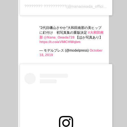
???????? ??????????
(@nanaowada_official)がシェアした投稿 –
“2代目磯山さやか”大和田南那の美ヒップ
に釘付け 初写真集の重版決定
#大和田南
那
@Nana_Owada728
【ほか写真あり】
https://t.co/aVlMCHWqbm
— モデルプレス (@modelpress)
October
18, 2019