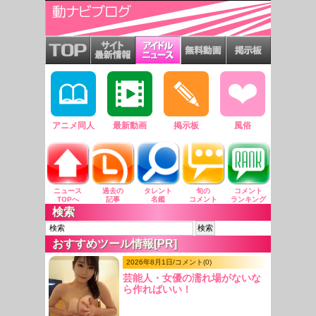
アニメ同人
最新動画
掲示板
風俗
ニュース
過去の
タレント
旬の
コメント
TOPへ
記事
名鑑
コメント
ランキング
検索
おすすめツール情報[PR]
2026年8月1日/コメント(0)
芸能人・女優の濡れ場がないな
ら作ればいい！