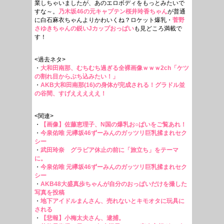
業しちゃいましたが、あのエロボディをもっとみたいで
すな～。
乃木坂46の元キャプテン桜井玲香ちゃん
が普通
に白石麻衣ちゃんよりかわいくね？ロケット爆乳・
菅野
さゆきちゃんの鋭いJカップおっぱい
も見どころ満載で
す！
<過去ネタ>
・
大和田南那、むちむち過ぎる全裸画像ｗｗｗ2ch「ケツ
の割れ目からぶち込みたい！」
・
AKB大和田南那(16)の身体が完成される！グラドル並
の谷間、すげえええええ！
<関連>
・
【画像】佐藤恵理子、N国の爆乳お○ぱいをご覧あれ！
・
今泉佑唯 元欅坂46ずーみんのガッツリ巨乳揉まれセク
シー
・
武田玲奈 グラビア休止の前に「旅立ち」をテーマ
に。
・
今泉佑唯 元欅坂46ずーみんのガッツリ巨乳揉まれセク
シー
・
AKB48大盛真歩ちゃんが自分のおっぱいだけを撮した
写真を投稿
・
地下アイドルまんさん、売れないとキモオタに玩具に
される
・
【悲報】小梅太夫さん、逮捕。