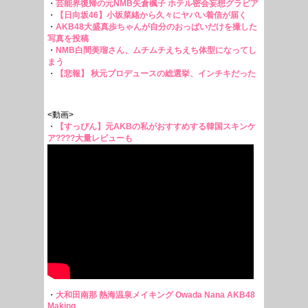
・
芸能界復帰の元NMB矢倉楓子 ホテル密会妄想グラビア
・
【日向坂46】小坂菜緒から久々にヤバい着信が届く
・
AKB48大盛真歩ちゃんが自分のおっぱいだけを撮した
写真を投稿
・
NMB白間美瑠さん、ムチムチえちえち体型になってし
まう
・
【悲報】 秋元プロデュースの総選挙、インチキだった
<動画>
・
【すっぴん】元AKBの私がおすすめする韓国スキンケ
ア????大量レビューも
・
大和田南那 熱海温泉メイキング Owada Nana AKB48
Making