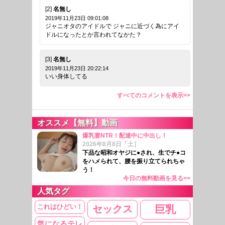
[2]
名無し
2019年11月23日 09:01:08
ジャニオタのアイドルで ジャニに近づく為にアイ
ドルになったとか言われてなかた？
[3]
名無し
2019年11月23日 20:22:14
いい身体してる
すべてのコメントを表示>>
オススメ【無料】動画
爆乳妻NTR！配達中に中出し！
2026年8月8日「土］
下品な昭和オヤジに●され、生でチ●コ
をハメられて、腰を振り立てられちゃ
う！
今日の無料動画を見る>>
人気タグ
これはひどい！
セックス
巨乳
気になるテレ