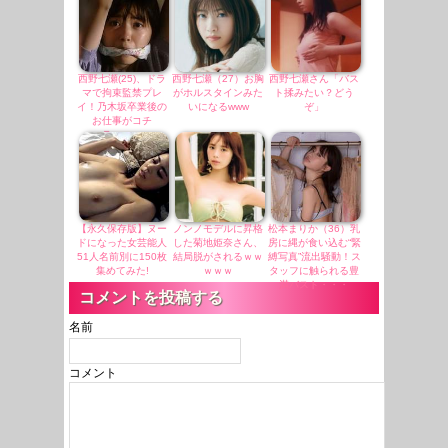
西野七瀬(25)、ドラ
西野七瀬（27）お胸
西野七瀬さん「バス
マで拘束監禁プレ
がホルスタインみた
ト揉みたい？どう
イ！乃木坂卒業後の
いになるwww
ぞ」
お仕事がコチ
ラ・・・
【永久保存版】ヌー
ノンノモデルに昇格
松本まりか（36）乳
ドになった女芸能人
した菊地姫奈さん、
房に縄が食い込む“緊
51人名前別に150枚
結局脱がされるｗｗ
縛写真”流出騒動！ス
集めてみた!
ｗｗｗ
タッフに触られる豊
満バスト・・・
コメントを投稿する
名前
コメント