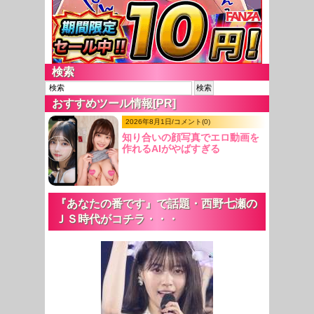
検索
おすすめツール情報[PR]
2026年8月1日/コメント(0)
知り合いの顔写真でエロ動画を
作れるAIがやばすぎる
『あなたの番です』で話題・西野七瀬の
ＪＳ時代がコチラ・・・