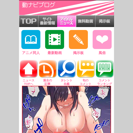
アニメ同人
最新動画
掲示板
風俗
ニュース
過去の
タレント
旬の
コメント
TOPへ
記事
名鑑
コメント
ランキング