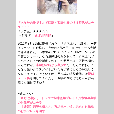
『あなたの番です』で話題・西野七瀬のＪＳ時代がコチ
ラ・・・
「レア度」★★★
☆☆
（情 報 元：
妹はVIPPER
）
2011年8月21日に開催された、「乃木坂46・1期生オーデ
ィション」に合格し、今年の2月24日、京セラドーム大阪
で開催された『乃木坂46 7th YEAR BIRTHDAY LIVE』の
卒業コンサートとなる最終日公演をもって、乃木坂46メ
ンバーとしての全活動を終了した元乃木坂・西野七瀬ち
ゃんですが、
小学校の時から美少女
だったんですね。こ
んな可愛いクラスメイトがいたら学校に行くのが楽しく
なりそうです。そういえば、乃木坂の現役時代には
擬似
フェラ姿
も晒してくれたし、今後の西野七瀬ちゃんお活
躍にも注目ですね！
<過去ネタ>
・
西野七瀬(25)、ドラマで拘束監禁プレイ！乃木坂卒業後
のお仕事がコチラ
・
【悲報】西野七瀬さん、裏垢流出で追い詰められ懺悔
のお尻ワレメを晒す