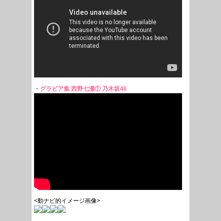
・
グラビア集 西野七瀬① 乃木坂46
<動ナビ的イメージ画像>