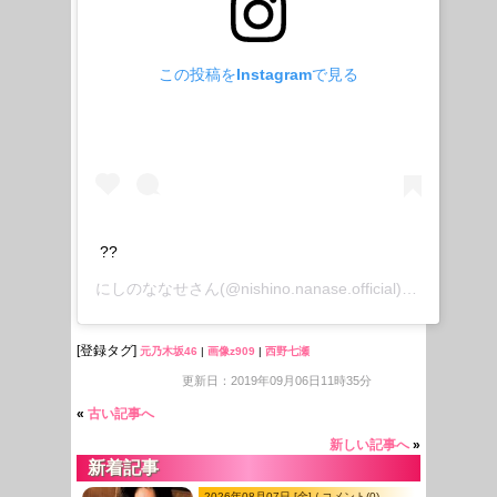
この投稿をInstagramで見る
??
にしのななせ
さん(@nishino.nanase.official)がシェアした投稿 –
[登録タグ]
元乃木坂46
|
画像z909
|
西野七瀬
更新日：2019年09月06日11時35分
«
古い記事へ
新しい記事へ
»
新着記事
2026年08月07日 [金] / コメント(0)