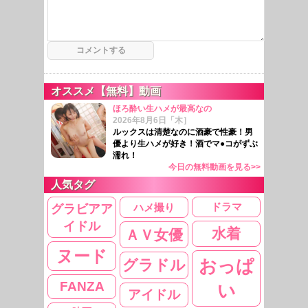
オススメ【無料】動画
ほろ酔い生ハメが最高なの
2026年8月6日「木］
ルックスは清楚なのに酒豪で性豪！男
優より生ハメが好き！酒でマ●コがずぶ
濡れ！
今日の無料動画を見る>>
人気タグ
ドラマ
グラビアア
ハメ撮り
イドル
水着
ＡＶ女優
ヌード
おっぱ
グラドル
FANZA
い
アイドル