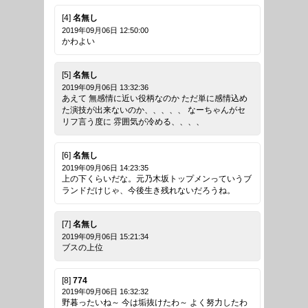
[4]
名無し
2019年09月06日 12:50:00
かわよい
[5]
名無し
2019年09月06日 13:32:36
あえて 無感情に近い役柄なのか ただ単に感情込め
た演技が出来ないのか、、、、、 なーちゃんがセ
リフ言う度に 雰囲気が冷める、、、、
[6]
名無し
2019年09月06日 14:23:35
上の下くらいだな。元乃木坂トップメンっていうブ
ランドだけじゃ、今後生き残れないだろうね。
[7]
名無し
2019年09月06日 15:21:34
ブスの上位
[8]
774
2019年09月06日 16:32:32
野暮ったいね～ 今は垢抜けたわ～ よく努力したわ