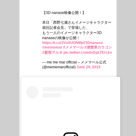
【3D nanase映像公開！】
本日「西野七瀬さんイメージキャラクター
就任記者会見」で登場した、
もう一人のイメージキャラクター3D
nanaseの映像が公開！
https://t.co/JVs0UOfWIp
#3Dnanase
#mememar
#メメマール
#清楚系カラコン
#新宿アルタ
pic.twitter.com/mDpLTErLkv
— me me mar official – メメマール公式
(@mememarofficial)
June 29, 2019