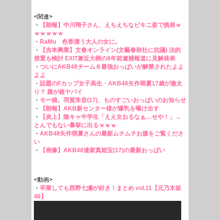
<関連>
・
【朗報】中川翔子さん、えちえちなビキニ姿で挑発ｗ
ｗｗｗｗｗ
・
RaMu 色香漂う大人の女に。
・
【吉本興業】文春オンライン(文藝春秋社に抗議) 法的
措置も検討 EXIT兼近大樹の8年前逮捕報道に見解発表
・
ついにAKB48チーム８最強おっぱいが解禁されたよよ
よよ
・
話題のFカップ女子高生・AKB48矢作萌夏17歳が激太
り？ 腹が超ヤバイ
・
モー娘。羽賀朱音(17)、ものすごいおっぱいのお知らせ
・
【朗報】AKB新センター様が爆乳を曝け出す
・
【炎上】陰キャ中学生「ええ女おるなぁ…せや！」→
とんでもない暴挙に出るｗｗｗ
・
AKB48矢作萌夏さんの最新ムチムチお腹をご覧くださ
い
・
【画像】AKB48達家真姫宝(17)の最新おっぱい
<動画>
・
卒業しても西野七瀬が好き！まとめ vol.11【元乃木坂
46】