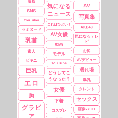
映画
AV
気になる
SNS
ニュース
写真集
YouTuber
これはひどい！
AKB48
セミヌード
AV女優
気になるテレ
乳首
ビ
動画
お尻
素人
モデル
AVデビュー
ビキニ
YouTube
濡れ場
巨乳
どうしてこ
うなった？
爆乳
エロ
女優
タレント
胸
セックス
下着
グラビ
画像ks911
コスプレ
ア