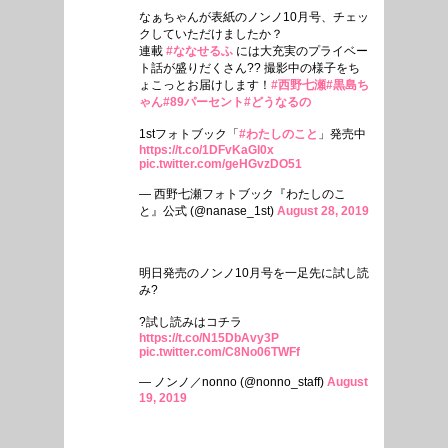
なぁちゃんが表紙のノンノ10月号、チェッ
クしていただけましたか？
連載
#ななせるふ
には大充実のプライベー
ト話が盛りだくさん?? 撮影中の様子をち
ょこっとお届けします！
#西野七瀬
#黒島ち
ゃん
#89パーセント
#どうなるの
1stフォトブック「
#わたしのこと
」発売中
https://t.co/1DFvKaGl0x
pic.twitter.com/geHGvzDO51
— 西野七瀬フォトブック『わたしのこ
と』公式 (@nanase_1st)
August 28, 2019
明日発売のノンノ10月号を一足先に試し読
み?
?試し読みはコチラ
https://t.co/N15DbAvy3P
pic.twitter.com/C8No06TWFf
— ノンノ／nonno (@nonno_staff)
August
19, 2019