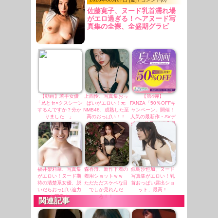
佐藤寛子、ヌード乳首濡れ場
がエロ過ぎる！ヘアヌード写
真集の全裸、全盛期グラビ
ア、最高だわ・・・
【動画】若手女優
上西怜、写真集おっ
【第4弾】
「兄とセ○クスシーン
ぱいがエロい！元
FANZA「50％OFFキ
するんですか？分か
NMB48、成熟した至
ャンペーン」開催！
りました…」
高のおっぱい！！
人気の最新作・AVデ
ビュー作品、VR作品
が期間限定セール
中！
福井梨莉華、写真集
森香澄、新作下着の
似鳥沙也加、ヌード
がエロい！ヌード期
着用ショットｗｗ
写真集がエロい！乳
待の清楚系女優、脱
ただただスケベな目
首おっぱい露出ショ
いだらおっぱい迫力
でしか見れんだ
ット、最高！
が圧巻！
ろ！！
関連記事