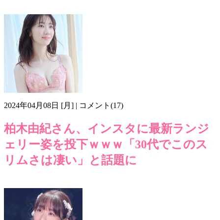
k604
雑誌
2024年04月08日 [月] | コメント(17)
柏木由紀さん、インスタに最新ランジ
ェリー姿を投下ｗｗｗ「30代でこのス
リムさは凄い」と話題に
AKB48
ランジェリー
柏木由紀
画像h604