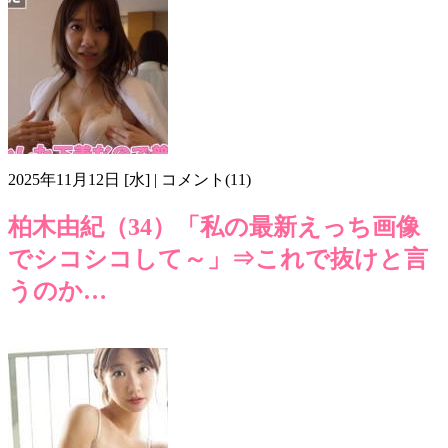
2025年11月12日 [水] | コメント(11)
柏木由紀（34）「私の最新えっち画像
でシコシコして～」⇒これで抜けと言
うのか…
AKB48
柏木由紀
気になるテレビ
画像ma711