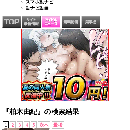
スマホ動ナビ
動ナビ動画
『柏木由紀』の検索結果
1
2
3
4
5
次へ
最後