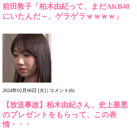
前田敦子「柏木由紀って、まだAKB48
にいたんだ～、ゲラゲラｗｗｗｗ」
AKB48
これはひどい！
前田敦子
柏木由紀
画像m602
2024年02月06日 [火] | コメント(6)
【放送事故】柏木由紀さん、史上最悪
のプレゼントをもらって、この表
情・・・